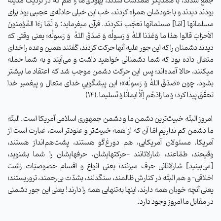
جمع شدند، با همدیگر همدست شدند، یهودی‌ها را هم که در نزدیک مدینه
بودند دیدند و با خودشان همراه کردند، خب این خیلی حادثه‌ی عجیبی بود برای
مسلمانها [امّا] مسلمانها تعجّب نکردند. قرآن میفرماید: وَ لَمّا رَءَا المُؤمِنونَ
الاَحزابَ قالوا هذا ما وَعَدَنا اللهُ وَ رَسولُه وَ صَدَقَ اللهُ وَ رَسولُه؛ یعنی وقتی که
دیدند دشمنان را که این جور علیه آنها حرکت کردند، گفتند همین وعده را خدای
متعال داده بود که شما دشمنانی خواهید داشت و می‌آیند و به شما حمله
میکنند، حالا آمده‌اند؛ پس این حرکت دشمن موجب شد که اعتقاد ما بیشتر
بشود، چون «صَدَقَ اللهُ وَ رَسولُه»؛ این پیشگوییِ خدای متعال و پیغمبر خدا
تحقّق پیدا کرد؛ وَ ما زادَهُم ‌اِلّاٰ ایمانًا وَ تَسلیما.(۱۴)
امروز البتّه خبیث‌ترین دشمن ما و دشمن جمهوری اسلامی آمریکا است. البتّه
ما دشمن کم نداریم امّا آن که از همه خبیث‌تر و عنودتر است، عبارت است از
آمریکا. مسئولان آمریکایی، هم دورغ‌گو هستند، پشت‌هم‌انداز هستند،
وقیحند، طمّاعند، شارلاتانند -حرکتهایشان، حرفهایشان را شما بشنوید،
[می‌بینید] شارلاتانی حرف میزنند؛ یعنی انواع و اقسام خصوصیّات زشت
اخلاقی- و هم البتّه در کنارش ظالمند، سنگدلند، بشدّت بی‌رحمند، تروریستند؛
یعنی آنچه خوبان همه دارند، اینها به‌تنهایی همه را دارند! یعنی این جور دشمنی
در مقابل ما امروز وجود دارد.