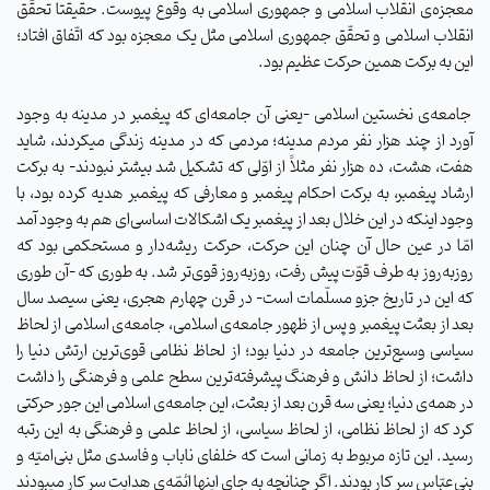
معجزه‌ی انقلاب اسلامی و جمهوری اسلامی به وقوع پیوست. حقیقتاً تحقّق
انقلاب اسلامی و تحقّق جمهوری اسلامی مثل یک معجزه بود که اتّفاق افتاد؛
این به برکت همین حرکت عظیم بود.
جامعه‌ی نخستین اسلامی -یعنی آن جامعه‌ای که پیغمبر در مدینه به وجود
آورد از چند هزار نفر مردم مدینه؛ مردمی که در مدینه زندگی میکردند، شاید
هفت، هشت، ده هزار نفر مثلاً از اوّلی که تشکیل شد بیشتر نبودند- به برکت
ارشاد پیغمبر، به برکت احکام پیغمبر و معارفی که پیغمبر هدیه کرده بود، با
وجود اینکه در این خلال بعد از پیغمبر یک اشکالات اساسی‌ای هم به وجود آمد
امّا در عین حال آن چنان این حرکت، حرکت ریشه‌دار و مستحکمی بود که
روز‌به‌روز به طرف قوّت پیش رفت، روز‌به‌روز قوی‌تر شد. به طوری که -آن طوری
که این در تاریخ جزو مسلّمات است- در قرن چهارم هجری، یعنی سیصد سال
بعد از بعثت پیغمبر و پس از ظهور جامعه‌ی اسلامی، جامعه‌ی اسلامی از لحاظ
سیاسی وسیع‌ترین جامعه در دنیا بود؛ از لحاظ نظامی قوی‌ترین ارتش دنیا را
داشت؛ از لحاظ دانش و فرهنگ پیشرفته‌ترین سطح علمی و فرهنگی را داشت
در همه‌ی دنیا؛ یعنی سه قرن بعد از بعثت، این جامعه‌ی اسلامی این جور حرکتی
کرد که از لحاظ نظامی، از لحاظ سیاسی، از لحاظ علمی و فرهنگی به این رتبه
رسید. این تازه مربوط به زمانی است که خلفای ناباب و فاسدی مثل بنی‌امیّه و
بنی‌عبّاس سرِ کار بودند. اگر چنانچه به جای اینها ائمّه‌ی هدایت سرِ کار میبودند