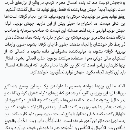
و «جهش تولید» هم که بنده امسال مطرح کردم، در واقع از ابزارهای قدرت
است. تولید [باید] جهش پیدا بکند؛ نه ‌فقط رونق تولید که سال گذشته گفتیم.
رونق تولید یعنی در تولید یک حرکتی به وجود بیاید که این انجام گرفته است امّا
این کافی نیست. ما احتیاج به خیلی بیش از این داریم؛ جهش تولید. البتّه
جهش تولید لوازمی دارد؛ فقط مسئله این نیست که صاحب سرمایه یا صاحب
کارگاه همّت بکند برای تولید بیشتر؛ این احتیاج دارد به اینکه تمام دستگاه‌های
ذی‌ربط کار خودشان را انجام بدهند؛ جلوی قاچاق گرفته بشود، جلوی واردات
بی‌رویه گرفته بشود، به تولید‌کننده مشوّقهایی داده بشود، با کسانی که از
کمکهای مالی دولتی سوء استفاده میکنند برخورد جدّیِ قضائی بشود. امثال
اینها کارهای زیادی است که اگر این کارها انجام بگیرد -که ان‌شاء‌الله امسال
باید این کارها انجام بگیرد- جهش تولید تحقّق پیدا خواهد کرد.
البتّه ما این روزها مواجه هستیم با عارضه‌ی یک بیماری وسیعِ همه‌گیرِ
بین‌المللی؛ این ویروس تقریباً در همه‌ی کشورهای دنیا مشغول گرفتن تلفات و
[در حال] پیشرفت است. حالا بعضی‌ها میگویند که چه اتّفاقی در کشورشان
می‌افتد، بعضی‌ها هم پنهان میکنند؛ انسان از بعضی اظهارات میفهمد که این
اظهاراتی که میکنند خیلی مطابق با واقع نیست؛ این ویروس دارد کار میکند. این
[بیماری] مصداق این آیه‌ی شریفه است: وَ لَنَبلُوَنَّکُم بِشَیءٍ مِنَ ‌الخَوفِ وَالجوعِ
وَ نَقصٍ مِنَ الاَموالِ وَ الاَنفُسِ وَ الثَّمَرٰت؛ هم با خودش خوف می‌آورد و یک