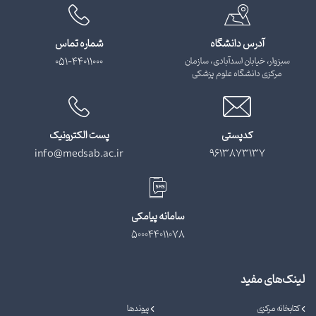
آدرس دانشگاه
شماره تماس
سبزوار، خیابان اسدآبادی، سازمان
051-44011000
مرکزی دانشگاه علوم پزشکی
کدپستی
پست الکترونیک
info@medsab.ac.ir
9613873137
سامانه پیامکی
500044011078
لینک‌های مفید
کتابخانه مرکزی
پیوندها