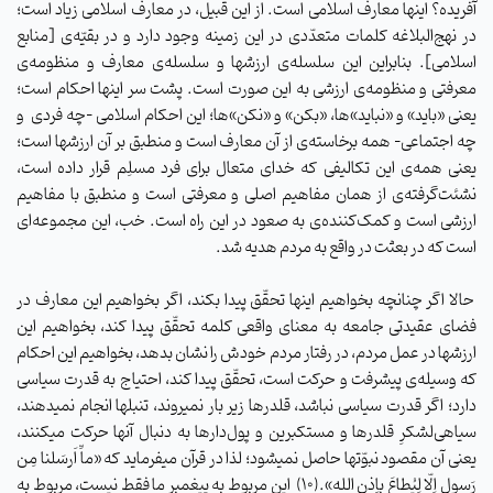
آفریده؟ اینها معارف اسلامی است. از این قبیل، در معارف اسلامی زیاد است؛
در نهج‌البلاغه کلمات متعدّدی در این زمینه وجود دارد و در بقیّه‌ی [منابع
اسلامی]. بنابراین این سلسله‌ی ارزشها و سلسله‌ی معارف و منظومه‌ی
معرفتی و منظومه‌ی ارزشی به این صورت است. پشت سر اینها احکام است؛
یعنی «باید» و «نباید»ها، «بکن» و «نکن»ها؛ این احکام اسلامی -چه فردی و
چه اجتماعی- همه‌ برخاسته‌ی از آن معارف است و منطبق بر آن ارزشها است؛
یعنی همه‌ی این تکالیفی که خدای متعال برای فرد مسلِم قرار داده است،
نشئت‌گرفته‌ی از همان مفاهیم اصلی و معرفتی است و منطبق با مفاهیم
ارزشی است و کمک‌کننده‌ی به صعود در این راه است. خب، این مجموعه‌ای
است که در بعثت در واقع به مردم هدیه شد.
حالا اگر چنانچه بخواهیم اینها تحقّق پیدا بکند، اگر بخواهیم این معارف در
فضای عقیدتی جامعه به معنای واقعی کلمه تحقّق پیدا کند، بخواهیم این
ارزشها در عمل مردم، در رفتار مردم خودش را نشان بدهد، بخواهیم این احکام
که وسیله‌ی پیشرفت و حرکت است، تحقّق پیدا کند، احتیاج به قدرت سیاسی
دارد؛ اگر قدرت سیاسی نباشد، قلدرها زیر بار نمیروند، تنبلها انجام نمیدهند،
سیاهی‌لشکرِ قلدرها و مستکبرین و پول‌دارها به دنبال آنها حرکت میکنند،
یعنی آن مقصود نبوّتها حاصل نمیشود؛ لذا در قرآن میفرماید که «ماِّ اَرسَلنا مِن
رَسولٍ اِلّا لِیُطاعَ بِاِذنِ الله».(۱۰) این مربوط به پیغمبر ما فقط نیست، مربوط به