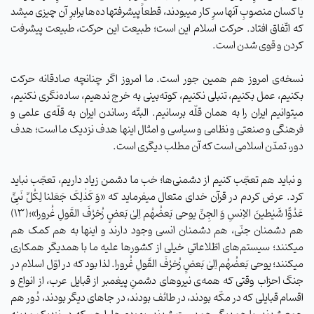
یا کسان منصوبِ آنها سرِ کار میبودند، قطعاً پیشرفتها ده‌ها برابرِ آن چیزی میشد
که اتّفاق افتاد. حرکت اسلام این است؛ طبیعت این حرکت، طبیعت پیشرفت
کردن و قوی شدن است.
نسخه‌ی امروز هم همین جور است. ما امروز اگر چنانچه صادقانه حرکت
بکنیم، عمل بکنیم، تنبلی نکنیم، کوته‌بینی به خرج ندهیم، ساده‌نگری نکنیم،
میتوانیم ایران را به همان قلّه برسانیم. البتّه رساندن ایران به قلّه‌ی علمی و
فرهنگی و صنعتی و نظامی و سیاسی و امثال اینها هدف نزدیک ما است؛ هدف
دور، تمدّن اسلامی است که آن مطلب دیگری است.
و نباید هم تعجّب کنیم از دشمنی‌ها؛ خب ما دشمن زیاد داریم، تعجّب نباید
کرد. عرض کردم در قرآن خدای متعال میفرماید که «وَ کَذٰلِکَ جَعَلنا لِکُلِّ نَبِیٍّ
عَدُوًّا شَیٰطینَ الاِنسِ وَ الجِنِّ یوحی بَعضُهُم اِلیٰ بَعضٍ زُخرُفَ القَولِ غُرورا»؛(۱۳)
هم دشمنان جنّی، هم دشمنان انسی وجود دارند و اینها به هم کمک هم
میکنند؛ سیستم‌های اطّلاعاتیِ خیلی از کشورها علیه ما با همدیگر همکاری
میکنند؛ یوحی بَعضُهُم اِلیٰ بَعضٍ زُخرُفَ القَولِ غُرورا. لذا بود که در اوّل اسلام در
جنگ احزاب وقتی که همه‌ی نیروهای دشمنِ پیغمبر از قبایل عرب، از انواع و
اقسام قبایلی که در مکّه بودند، در طائف بودند، در جاهای دیگر بودند، دُور هم