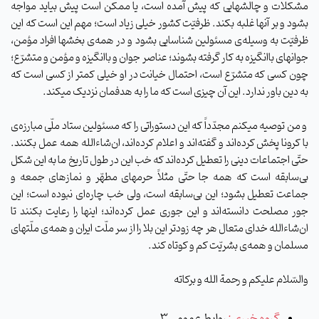
مشکلات و چالشهایی که پیش آمده است، یا ممکن است پیش بیاید مواجه
بشود و بر آنها غلبه بکند. ظرفیّت کشور خیلی زیاد است؛ مهم این است که این
ظرفیّت به وسیله‌ی مسئولین شناسایی بشود و در همه‌ی بخشها افراد مؤمن،
جوانهای باانگیزه به کار گرفته بشوند؛ عناصر جوان و باانگیزه و مؤمن و متشرّع؛
چون کسی که متشرّع است، احتمال خیانت در او خیلی کمتر از کسی است که
به دین باور ندارد. این آن چیزی است که ما را به هدفمان نزدیک میکند.
و من توصیه میکنم مجدّداً که این دستوراتی را که مسئولین ستاد ملّی مبارزه‌ی
با کرونا پخش کرده‌اند و گفته‌اند و اعلام کرده‌اند، ان‌شاء‌الله همه عمل بکنند.
حتّی اجتماعات دینی را تعطیل کرده‌اند که خب این در طول تاریخ ما به این شکل
بی‌سابقه است که همه جا حتّی مثلاً حرمهای مطهّر و نمازهای جمعه و
جماعت تعطیل بشود؛ این بی‌سابقه است، ولی خب چاره‌ای نبوده‌ است؛ این
جور مصلحت دانسته‌اند و این جوری عمل کرده‌اند؛ اینها را رعایت بکنند تا
ان‌شاءالله خدای متعال هر چه زودتر این بلا را از سر ملّت ایران و همه‌ی ملّتهای
مسلمان و همه‌ی بشریّت کم و کوتاه کند.
والسّلام علیکم و رحمة ‌الله و برکاته
گروه خبری :
روابط عمومی 3