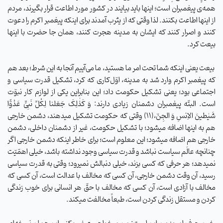
همه‌ی پیغمبران است؛ اینها باید بیایند در کشور مورد اطاعت قرار بگیرند، مردم
از اینها اطاعت بکنند. لذا وقتی که از یثرب آمدند برای اینکه پیغمبر اکرم را دعوت
کنند و اصرار کنند که ایشان به مدینه هجرت کنند، همان جا حضرت با اینها
بیعت کرد.
بیعت یعنی اینکه شما تحت امر ما هستید، ما می‌آییم آنجا به این شرط؛ بعد هم
که پیغمبر اکرم وارد شد به مدینه، اوّل‌کاری که کرد، تشکیل قدرت سیاسی و
اجتماعی بود؛ یعنی تشکیل حکومت داد؛ این بنابراین یکی از لوازم کار نبوّت
است. البتّه پیغمبران دشمنان زیادی دارند: وَ کَذٰلِکَ جَعَلنا لِکُلِّ نَبِیٍّ عَدُوًّا
شَیٰطینَ الاِنسِ وَ الجِنّ،(۱۱) وقتی که حکومت تشکیل میدهند، دشمن خارجی
هم به اینها اضافه میشود؛ با تشکیل حکومت، غیر از دشمنان داخلی، دشمن
خارجی هم اضافه میشود؛ این معلوم است؛ برای خاطر اینکه دشمن خارجی اگر
چنانچه عالَم سیاست نباشد و قدرت سیاسی وجود نداشته باشد، خیلی اهمّیّت
نمیدهد؛ هر حرفی که کسی بزند، خیلی دنبالش نمیرود؛ وقتی به قدرت سیاسی
رسید، آن وقت دشمن خارجی، آن کسی که مخالف با عدالت است، آن کسی که
مخالف با آزادی است، آن کسی که مخالف با حقّ هر انسانی برای خوب زندگی
کردن و مستقل زندگی کردن است، طبعاً مخالفت میکند.