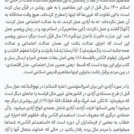
مفاهیم آشنا شده؛ از بعد از رنسانس با این مفاهیم آشنا شده است؛ در حالی که
اسلام ۱۴۰۰ سال قبل از این، این مفاهیم را به طور روشن در قرآن بیان کرده
است؛ با این تفاوت که غربی‌ها که اینها را مطرح کرده‌اند، هیچ وقت صادقانه به
آن عمل نکرده‌اند -نه به آزادی عمل کردند، نه به عدالت اجتماعی عمل کردند-
[آنها] گفتند و عمل نکردند؛ [این مفاهیم] در اسلام بود و در زمان پیغمبر عمل
شد. این عبارت «اُمِرتُ لِاَعدِلَ بَینَکُم»،(۷) مال قرآن است دیگر؛ دستور پیغمبر
این است که اجرای عدالت بکند؛ این همان عدالت اجتماعی و عدالت
همه‌جانبه است؛ یا [میفرماید]: اِنّا اَرسَلنا رُسُلَنا بِالبَیِّنٰتِ وَ اَنزَلنا مَعَهُمُ الکـِتٰبَ وَ
المیزانَ لِیَقومَ النّاسُ بِالقِسط؛(۸) یعنی اصل بعثت همه‌ی انبیا و ارسال رسل و
کتب برای این بوده است که قسط -یعنی همین عدل اجتماعی، عدل اقتصادی-
در بین مردم برقرار باشد؛ بنابراین اینها مفاهیم قدیمیِ اسلامی است.
یا در مورد آزادی؛ این بیان امیرالمؤمنین (علیه السّلام) در نهج‌البلاغه، هزار سال
قبل از طرح مسئله‌ی آزادی در کشورهای غربی مثل فرانسه یا جاهای دیگر است
که میفرماید: لا تَکُن‌ عَبدَ غَیرِکَ‌ وَ قَد جَعَلَکَ اللهُ حُرّا؛(۹) از این روشن‌تر دیگر چه
میشود؟ یعنی انسانها حُرّند، آزادند؛ آزادی شامل همه‌ی انواع آزادی میشود. یا آن
جمله‌ی دیگری که معروف است: استعبدتم النّاس و قد خلقهم الله احرارا؛ این
خطاب به بعضی از فرمانداران آن دوره است که «استعبدتم النّاس»؛ شماها
میخواهید با مردم مثل برده رفتار بکنید در حالی که خداوند متعال آنها را آزاد