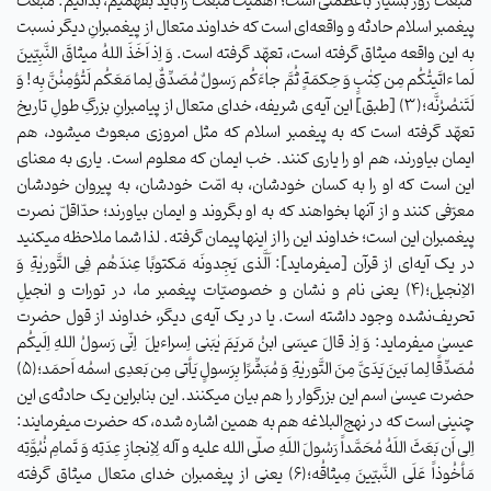
مبعث روز بسیار باعظمتی است؛ اهمّیّت مبعث را باید بفهمیم، بدانیم. مبعث
پیغمبر اسلام حادثه‌ و واقعه‌ای است که خداوند متعال از پیغمبرانِ دیگر نسبت
به این واقعه میثاق گرفته است، تعهّد گرفته است. وَ اِذ اَخَذَ اللهُ‌ میثاقَ‌ النَّبِیّینَ
لَما ءاتَیتُکُم مِن ‌کِتٰبٍ‌ وَ حِکمَةٍ ثُمَّ جاٰءَکُم رَسولٌ مُصَدِّقٌ لِما مَعَکُم ‌لَتُؤمِنُنَّ بِه! وَ
لَتَنصُرُنَّه؛(۳) [طبق] این آیه‌ی شریفه، خدای متعال از پیامبرانِ بزرگِ طولِ تاریخ
تعهّد گرفته است که به پیغمبر اسلام که مثل امروزی مبعوث میشود، هم
ایمان بیاورند، هم او را یاری کنند. خب ایمان که معلوم است. یاری به معنای
این است که او را به کسان خودشان، به امّت خودشان، به پیروان خودشان
معرّفی کنند و از آنها بخواهند که به او بگروند و ایمان بیاورند؛ حدّاقلّ نصرت
پیغمبران این است؛ خداوند این را از اینها پیمان گرفته. لذا شما ملاحظه میکنید
در یک آیه‌ای از قرآن [میفرماید]: اَلَّذی یَجِدونَه مَکتوبًا عِندَهُم فِی التَّوریٰةِ وَ
الاِنجیل؛(۴) یعنی نام و نشان و خصوصیّات پیغمبر ما، در تورات و انجیلِ
تحریف‌نشده وجود داشته است. یا در یک آیه‌ی دیگر، خداوند از قول حضرت
عیسیٰ میفرماید: وَ اِذ قالَ عیسَی ابنُ مَریَمَ یٰبَنی اِسراءیلَ اِنّی رَسولُ اللهِ اِلَیکُم
مُصَدِّقًا لِما بَینَ یَدَیَّ مِنَ التَّوریٰةِ وَ مُبَشِّرًا بِرَسولٍ یَأتی مِن بَعدِی اسمُه اَحمَد؛(۵)
حضرت عیسیٰ اسم این بزرگوار را هم بیان میکنند. این بنابراین یک حادثه‌ی این
چنینی است که در نهج‌البلاغه هم به همین اشاره شده، که حضرت میفرمایند:
اِلی اَن بَعَثَ اللَهُ مُحَمَّداً رَسُولَ اللَهِ صلّی الله علیه و آله لِاِنجازِ عِدَتِه وَ تَمامِ نُبُوَّتِه
مَأخُوذاً عَلَی النَّبیّینَ مِیثاقُه؛‌(۶) یعنی از پیغمبران خدای متعال میثاق گرفته