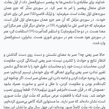
خداوند برای مقابله‌‌ی با دشمنی‌ها به پیغمبر دستورالعمل داد؛ از اوّل بعثت،
خدای متعال پیغمبر را امر به صبر کرد. در سوره‌ی مدّثّر که جزو همان
سوره‌های اوّلِ بعثت است، میفرماید: وَ لِرَبِّکَ فَاصبِر؛(۱۵) صبر کن برای خدای
خودت. در سوره‌ی مزّمّل که آن هم جزو همان سوره‌های اوّل قرآن است،
میفرماید که «وَ اصبِر عَلیٰ ما یَقولون».(۱۶) در جاهای دیگرِ قرآن هم مکرّراً این
معنا هست. در دو جا [میفرماید]: وَ استَقِم کَماٰ اُمِرت؛(۱۷) استقامت کن؛ هم
در سوره‌ی هود هست، هم در سوره‌ی شوریٰ هست. بنابر‌این، دستورالعمل
وارد شده.
حالا صبر یعنی چه؟ صبر به معنای نشستن و دست روی دست گذاشتن و
انتظارِ نتایج و حوادث را کشیدن نیست؛ صبر یعنی ایستادگی کردن، مقاومت
کردن، محاسباتِ درست خود را و محاسباتِ دقیق خود را با خدعه‌گریِ دشمن
تغییر ندادن؛ صبر یعنی پیگیریِ اهدافی که برای خودمان ترسیم کرده‌ایم؛ صبر
یعنی با روحیه حرکت کردن و ادامه دادن؛ این معنای صبر است. اگر چنانچه این
ثابت‌قدم بودن و مقاومت کردن، با عقل و تدبیر و مشورت همراه بشود
-همچنان که در قرآن هست «اَمرُهُم شوریٰ بَینَهُم»(۱۸)- قطعاً پیروزی نصیب
خواهد شد. بنده البتّه با قاطعیّت عرض میکنم که ملّت ایران ملّت صبوری
است؛ نشان داده‌اند که صبر دارند. ما مسئولین البتّه گاهی بی‌صبری کرده‌ایم،
ولی ملّت نه؛ ملّت کاملاً صبور بوده‌اند؛ این چهل سال برای ما نشانِ این معنا