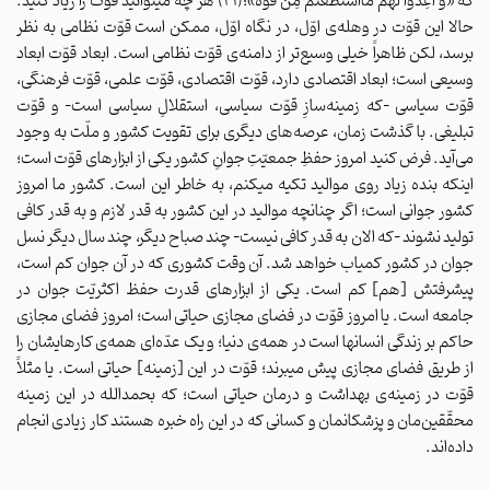
که «وَ اَعِدّوا لَهُم مَااستَطَعتُم مِن قُوَّة»؛(۲۱) هر چه میتوانید قوّت را زیاد کنید.
حالا این قوّت در وهله‌ی اوّل، در نگاه اوّل، ممکن است قوّت نظامی به نظر
برسد، لکن ظاهراً خیلی وسیع‌تر از دامنه‌ی قوّت نظامی است. ابعاد قوّت ابعاد
وسیعی است؛ ابعاد اقتصادی دارد، قوّت اقتصادی، قوّت علمی، قوّت فرهنگی،
قوّت سیاسی -که زمینه‌سازِ قوّت سیاسی، استقلالِ سیاسی است- و قوّت
تبلیغی. با گذشت زمان، عرصه‌های دیگری برای تقویت کشور و ملّت به وجود
می‌آید. فرض کنید امروز حفظِ جمعیّتِ جوانِ کشور یکی از ابزارهای قوّت است؛
اینکه بنده زیاد روی موالید تکیه میکنم، به خاطر این است. کشور ما امروز
کشور جوانی است؛ اگر چنانچه موالید در این کشور به قدر لازم و به قدر کافی
تولید نشوند -که الان به قدر کافی نیست- چند صباح دیگر، چند سال دیگر نسل
جوان در کشور کمیاب خواهد شد. آن وقت کشوری که در آن جوان کم است،
پیشرفتش [هم] کم است. یکی از ابزارهای قدرت حفظ اکثریّت جوان در
جامعه است. یا امروز قوّت در فضای مجازی حیاتی است؛ امروز فضای مجازی
حاکم بر زندگی انسانها است در همه‌ی دنیا؛ و یک عدّه‌ای همه‌ی کارهایشان را
از طریق فضای مجازی پیش میبرند؛ قوّت در این [زمینه] حیاتی است. یا مثلاً
قوّت در زمینه‌ی بهداشت و درمان حیاتی است؛ که بحمدالله در این زمینه
محقّقین‌مان و پزشکانمان و کسانی که در این راه خبره هستند کار زیادی انجام
داده‌اند.