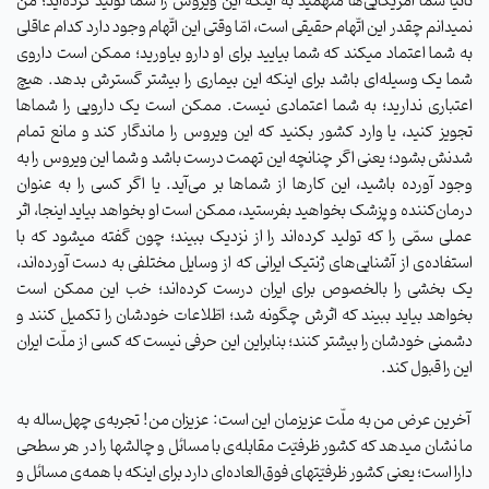
ثانیاً شما آمریکایی‌ها متّهمید به اینکه این ویروس را شما تولید کرده‌اید؛ من
نمیدانم چقدر این اتّهام حقیقی است، امّا وقتی این اتّهام وجود دارد کدام عاقلی
به شما اعتماد میکند که شما بیایید برای او دارو بیاورید؛ ممکن است داروی
شما یک وسیله‌ای باشد برای اینکه این بیماری را بیشتر گسترش بدهد. هیچ
اعتباری ندارید؛ به شما اعتمادی نیست. ممکن است یک دارویی را شماها
تجویز کنید، یا وارد کشور بکنید که این ویروس را ماندگار کند و مانع تمام
شدنش بشود؛ یعنی اگر چنانچه این تهمت درست باشد و شما این ویروس را به
وجود آورده باشید، این کارها از شماها بر می‌آید. یا اگر کسی را به عنوان
درمان‌کننده و پزشک بخواهید بفرستید، ممکن است او بخواهد بیاید اینجا، اثر
عملی سمّی را که تولید کرده‌اند را از نزدیک ببیند؛ چون گفته میشود که با
استفاده‌ی از آشنایی‌های ژنتیک ایرانی که از وسایل مختلفی به دست آورده‌اند،
یک بخشی را بالخصوص برای ایران درست کرده‌اند؛ خب این ممکن است
بخواهد بیاید ببیند که اثرش چگونه شد؛ اطّلاعات خودشان را تکمیل کنند و
دشمنی خودشان را بیشتر کنند؛ بنابراین این حرفی نیست که کسی از ملّت ایران
این را قبول کند.
آخرین عرض من به ملّت عزیزمان این است: عزیزان من! تجربه‌ی چهل‌ساله به
ما نشان میدهد که کشور ظرفیّت مقابله‌ی با مسائل و چالشها را در هر سطحی
دارا است؛ یعنی کشور ظرفیّتهای فوق‌العاده‌ای دارد برای اینکه با همه‌ی مسائل و