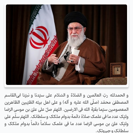
و الحمدلله ربّ العالمین و الصّلاة و السّلام علی سیّدنا و نبیّنا ابی‌القاسم
المصطفیٰ محمّد (صلّی الله علیه و آله) و علی اهل بیته الطّیّبین الطّاهرین
المعصومین سیّما بقیّة الله فی الارضین. اللهمّ صلّ علی علیّ بن موسی الرّضا
ولیّک عدد ما فی علمک صلاة دائمة بدوام ملکک و سلطانک. اللهمّ سلّم علی
ولیّک علیّ بن موسی الرّضا عدد ما فی علمک سلاماً دائماً بدوام ملکک و
سلطانک و جبروتک.