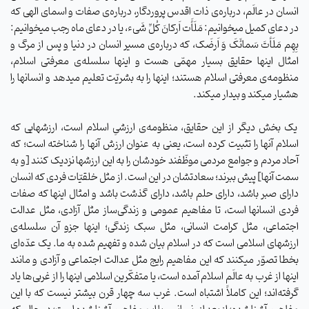
انسان در عالَم، درباره‌ی ذات اقدس پروردگار، درباره‌ی صفات و اسمای الهی که
در دعای کمیل میخوانیم: مَلَأَت اَرکانَ کُلِّ شَیء، یا در دعای ماه رجب میخوانیم:
بِهِم مَلَأتَ سَمائَکَ وَ اَرضَک، که درباره‌ی مسیر انسان در دنیا و پس از مرگ و
امثال اینها حقایق بسیار مهمّی هست و اینها سلسله‌ی معرفتی اسلام،
منظومه‌ی معرفتی اسلام هستند؛ اینها را به بشریّت تعلیم میدهد و انسانها را
هشیار میکند و بیدار میکند.
یک بخش دیگر از این حقایق، منظومه‌ی ارزشیِ اسلام است، ارزشهایی که
اسلام آنها را تثبیت کرده است، یعنی به عنوان ارزش آنها را شناخته است؛ که
آحاد مردم و جوامع مردمی موظّفند خودشان را به این ارزشها نزدیک کنند [و به
سمت آنها] پیش ببرند؛ سعادتشان در این است. از مثل خلقیّات فردی که انسان
دارای صبر باشد، دارای حلم باشد، دارای گذشت باشد و امثال اینها که صفات
فردی انسانها است، تا مفاهیم عمومی و زندگی‌ساز مثل آزادی، مثل عدالت
اجتماعی، مثل کرامت انسانی، مثل سبک زندگی؛ اینها جزو آن سلسله‌ی
ارزشهای اسلامی است که در اسلام بیان شده و تفهیم شده به ما. یک عدّه‌ای
بخطا تصوّر میکنند که این مفاهیم رایج مثل عدالت اجتماعی و آزادی و مانند
اینها از غرب به عالَم اسلام آمده است، یا متفکّرین اسلامی اینها را از غربی‌ها یاد
گرفته‌اند؛ این کاملاً اشتباه است. غرب سه چهار قرن بیشتر نیست که با این