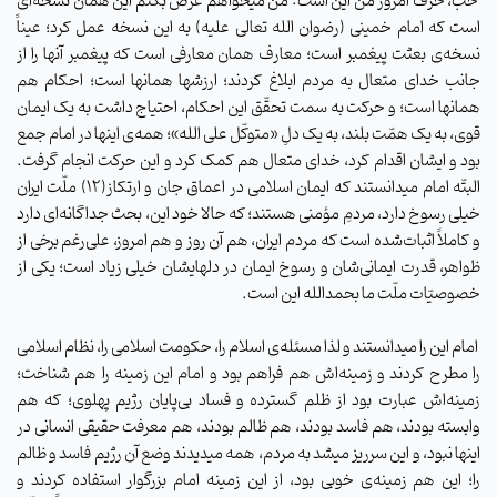
خب، حرف امروز من این است: من میخواهم عرض بکنم این همان نسخه‌ای
است که امام خمینی (رضوان الله تعالی علیه) به این نسخه عمل کرد؛ عیناً
نسخه‌ی بعثت پیغمبر است؛ معارف همان معارفی است که پیغمبر آنها را از
جانب خدای متعال به مردم ابلاغ کردند؛ ارزشها همانها است؛ احکام هم
همانها است؛ و حرکت به سمت تحقّق این احکام، احتیاج داشت به یک ایمان
قوی، به یک همّت بلند، به یک دلِ «متوکّل علی الله»؛ همه‌ی اینها در امام جمع
بود و ایشان اقدام کرد، خدای متعال هم کمک کرد و این حرکت انجام گرفت.
البتّه امام میدانستند که ایمان اسلامی در اعماق جان و ارتکاز(۱۲) ملّت ایران
خیلی رسوخ دارد، مردمِ مؤمنی هستند؛ که حالا خود این، بحث جداگانه‌ای دارد
و کاملاً اثبات‌شده است که مردم ایران، هم آن روز و هم امروز، علی‌رغم برخی از
ظواهر، قدرت ایمانی‌شان و رسوخ ایمان در دلهایشان خیلی زیاد است؛ یکی از
خصوصیّات ملّت ما بحمدالله این است.
امام این را میدانستند و لذا مسئله‌ی اسلام را، حکومت اسلامی را، نظام اسلامی
را مطرح کردند و زمینه‌اش هم فراهم بود و امام این زمینه را هم شناخت؛
زمینه‌اش عبارت بود از ظلم گسترده و فساد بی‌پایان رژیم پهلوی؛ که هم
وابسته بودند، هم فاسد بودند، هم ظالم بودند، هم معرفت حقیقی انسانی در
اینها نبود، و این سرریز میشد به مردم، همه میدیدند وضع آن رژیم فاسد و ظالم
را؛ این هم زمینه‌ی خوبی بود، از این زمینه امام بزرگوار استفاده کردند و