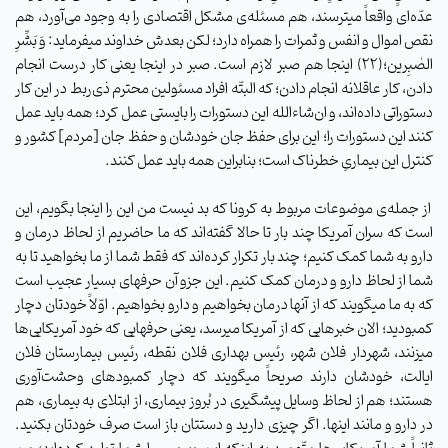
عدّه‌ای واقعاً میترسند، هم مسئله‌ی مشکل اقتصادی را به وجود می‌آورد، هم
نقص اموال و انفس و ثمرات را همراه دارد؛ لکن بعدش خداوند میفرماید: وَ بَشِّرِ
الصٰبِرین؛(۲۲) اینجا هم صبر لازم است. صبر در اینجا یعنی کار درست انجام
دادن، کار عاقلانه انجام دادن؛ که البتّه افراد مسئولین محترم ذی‌ربط در این کار
دستوراتی داده‌اند، و ان‌شاءالله این دستورات را بایستی عمل کرد؛ همه باید عمل
کنند این دستورات را؛ این برای حفظ جان خودشان و حفظ جان [مردم] کشور و
کنترل این بیماریِ خطرناک است؛ بنابراین همه باید عمل کنند.
از جمله‌ی موضوعات مربوط به کرونا که بد نیست من این را اینجا بگویم، این
است که سران آمریکا چند بار تا حالا گفته‌اند که ما حاضریم از لحاظ درمان و
دارو به شما کمک کنیم؛ چند بار تکرار کرده‌اند که فقط شما از ما بخواهید تا به
شما از لحاظ دارو و درمان کمک کنیم. این جزو آن حرفهای بسیار عجیب است
که به ما میگویند که از آنها درمان بخواهیم و دارو بخواهیم. اوّلاً خودتان دچار
کمبودید؛ الان خبرهایی که از آمریکا میرسد، یعنی حرفهایی که خود آمریکایی‌ها
میزنند، شهردار فلان شهر، رئیس بهداری فلان نقطه، رئیس بیمارستان فلان
ایالت، خودشان دارند صریحاً میگویند که دچار کمبودهای وحشت‌آوری
هستند؛ هم از لحاظ وسایل پیشگیری در بُروز بیماری، از ابتلای به بیماری، هم
در دارو و مانند اینها. اگر چیزی دارید و دستتان باز است صرف خودتان بکنید.