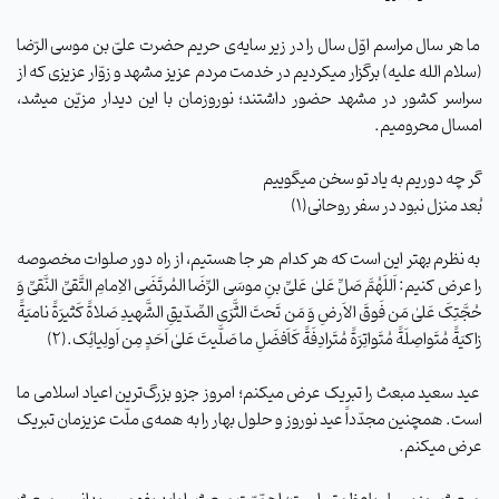
ما هر سال مراسم اوّل سال را در زیر سایه‌ی حریم حضرت علیّ بن موسی الرّضا
(سلام الله علیه) برگزار میکردیم در خدمت مردم عزیز مشهد و زوّار عزیزی که از
سراسر کشور در مشهد حضور داشتند؛ نوروزمان با این دیدار مزیّن میشد،
امسال محرومیم.
گر چه دوریم به یاد تو سخن میگوییم
بُعد منزل نبود در سفر روحانی(۱)
به نظرم بهتر این است که هر کدام هر جا هستیم، از راه دور صلوات مخصوصه
را عرض کنیم: اَللَهُمَّ‌ صَلِّ‌ عَلیٰ‌ عَلیِّ‌ بنِ‌ موسَی‌ الرِّضَا المُرتَضَی الاِمامِ التَّقیِّ النَّقیِّ وَ
حُجَّتِکَ عَلیٰ مَن فَوقَ الاَرضِ وَ مَن تَحتَ الثَّرَی الصِّدّیقِ الشَّهیدِ صَلاةً کَثیرَةً نامیَةً
زاکیَةً مُتَواصِلَةً مُتَواتِرَةً مُتَرادِفَةً کَاَفضَلِ ما صَلَّیتَ عَلیٰ اَحَدٍ مِن اَولِیائِک.(۲)
عید سعید مبعث را تبریک عرض میکنم؛ امروز جزو بزرگ‌ترین اعیاد اسلامی ما
است. همچنین مجدّداً عید نوروز و حلول بهار را به همه‌ی ملّت عزیزمان تبریک
عرض میکنم.