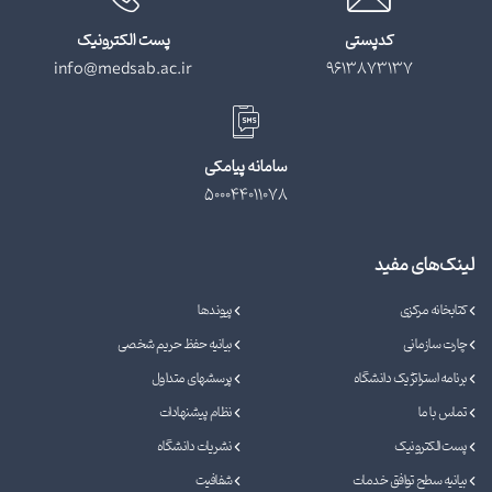
کدپستی
پست الکترونیک
info@medsab.ac.ir
9613873137
سامانه پیامکی
500044011078
لینک‌های مفید
کتابخانه مرکزی
پیوندها
چارت سازمانی
بیانیه حفظ حریم شخصی
برنامه استراتژیک دانشگاه
پرسشهای متداول
تماس با ما
نظام پیشنهادات
پست الکترونیک
نشریات دانشگاه
بیانیه سطح توافق خدمات
شفافیت