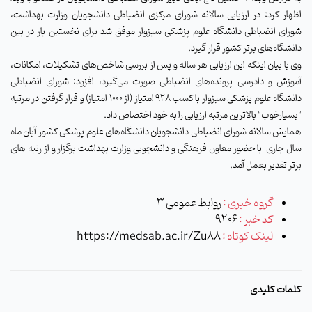
اظهار کرد: در ارزیابی سالانه شورای مرکزی انضباطی دانشجویان وزارت بهداشت،
شورای انضباطی دانشگاه علوم پزشکی سبزوار موفق شد برای نخستین بار در بین
دانشگاه‌های برتر کشور قرار گیرد.
وی با بیان اینکه این ارزیابی هر ساله و پس از بررسی شاخص‌های تشکیلات، امکانات،
آموزش و دادرسی پرونده‌های انضباطی صورت می‌گیرد، افزود: شورای انضباطی
دانشگاه علوم پزشکی سبزوار با کسب 928 امتیاز (از ۱۰۰۰ امتیاز) و قرار گرفتن در مرتبه
"بسیارخوب" بالاترین مرتبه ارزیابی را به خود اختصاص داد.
همایش سالانه شورای انضباطی دانشجویان دانشگاه‌های علوم پزشکی کشور آبان ماه
سال جاری با حضور معاون فرهنگی و دانشجویی وزارت بهداشت برگزار و از رتبه های
برتر تقدیر بعمل آمد.
گروه خبری :
روابط عمومی 3
کد خبر :
9206
لینک کوتاه :
https://medsab.ac.ir/Zu88
کلمات کلیدی