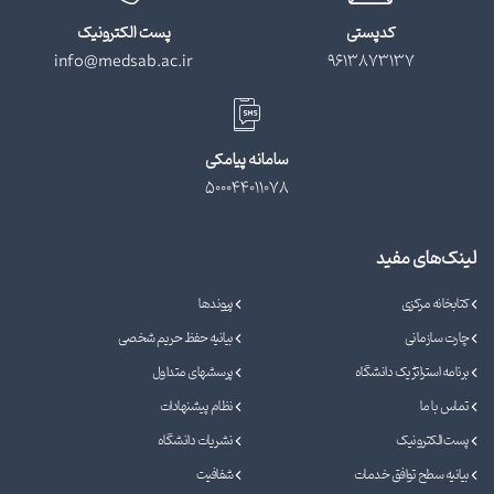
کدپستی
پست الکترونیک
info@medsab.ac.ir
9613873137
سامانه پیامکی
500044011078
لینک‌های مفید
کتابخانه مرکزی
پیوندها
چارت سازمانی
بیانیه حفظ حریم شخصی
برنامه استراتژیک دانشگاه
پرسشهای متداول
تماس با ما
نظام پیشنهادات
پست الکترونیک
نشریات دانشگاه
بیانیه سطح توافق خدمات
شفافیت