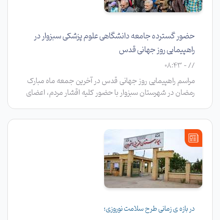
حضور گسترده جامعه دانشگاهی علوم پزشکی سبزوار در
راهپیمایی روز جهانی قدس
// - 08:43
مراسم راهپیمایی روز جهانی قدس در آخرین جمعه ماه مبارک
رمضان در شهرستان سبزوار با حضور کلیه اقشار مردم، اعضای
هیات رئیسه دانشگاه علوم پزشکی، معاونین، مدیران، کارکنان،
اساتید و دانشجویان دانشگاه در دفاع از مردم مظلوم فلسطین و
محکومیت رژیم غاصب صهونیستی همگام و هم صدا با سراسر
کشور برگزار گر‌دید.
در بازه ی زمانی طرح سلامت نوروزی؛