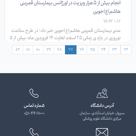
انجام بیش از ۵ هزار ویزیت در اورژانس بیمارستان قمربنی
هاشم(ع)جوین
// - 18:17
مدیر بیمارستان قمربنی هاشم(ع)جوین خبر داد: در طرح سلامت
نوروزی در بازه ی زمانی ۲۵ اسفند لغایت ۱۴ فروردین ماه، بیش از ۵
هزار بیمار با مراجعه به اورژانس از خدمات درمانی بهره مند شده اند.
82
81
80
79
78
77
76
75
74
73
72
آدرس دانشگاه
شماره تماس
سبزوار، خیابان اسدآبادی، سازمان
051-44011000
مرکزی دانشگاه علوم پزشکی