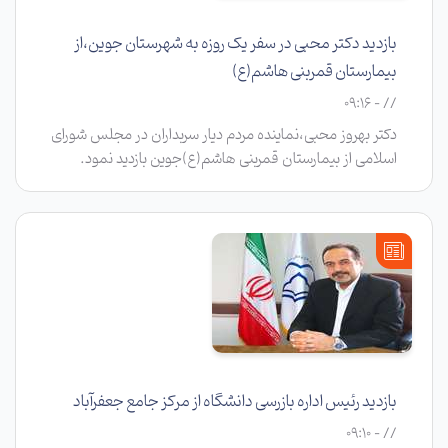
بازدید دکتر محبی در سفر یک روزه به شهرستان جوین،از
بیمارستان قمربنی هاشم(ع)
// - 09:16
دکتر بهروز محبی،نماینده مردم دیار سربداران در مجلس شورای
اسلامی از بیمارستان قمربنی هاشم(ع)جوین بازدید نمود.
بازدید رئیس اداره بازرسی دانشگاه از مرکز جامع جعفرآباد
// - 09:10