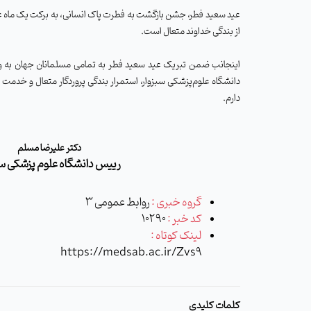
عید سعید فطر، جشن بازگشت به فطرت پاک انسانی، به برکت یک ماه ع
از بندگی خداوند متعال است.
اینجانب ضمن تبریک عید سعید فطر به تمامی مسلمانان جهان به ویژ
دانشگاه علوم‌پزشکی سبزوار، استمرار بندگی پروردگار متعال و خدمت 
دارم.
دکتر علیرضا مسلم
رییس دانشگاه علوم پزشکی سب
گروه خبری :
روابط عمومی 3
کد خبر :
10290
لینک کوتاه :
https://medsab.ac.ir/Zvs9
کلمات کلیدی