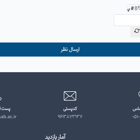
ارسال نظر
ماس
کدپستی
پست ا
ab.ac.ir
9613873137
051-
آمار بازدید