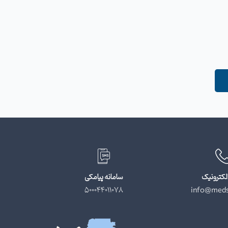
لکترونیک
سامانه پیامکی
500044011078
info@meds