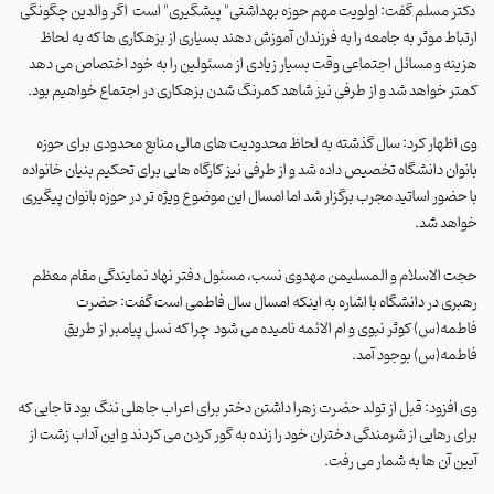
دکتر مسلم گفت: اولویت مهم حوزه بهداشتی" پیشگیری" است
اگر والدین چگونگی
ارتباط موثر به جامعه را به فرزندان آموزش دهند بسیاری از بزهکاری ها که به لحاظ
هزینه و مسائل اجتماعی وقت بسیار زیادی از مسئولین را به خود اختصاص می دهد
کمتر خواهد شد و از طرفی نیز شاهد کمرنگ شدن بزهکاری در اجتماع خواهیم بود
.
وی اظهار کرد: سال گذشته به لحاظ محدودیت های مالی منابع محدودی برای حوزه
بانوان دانشگاه تخصیص داده شد و از طرفی نیز کارگاه هایی برای تحکیم بنیان خانواده
با حضور اساتید مجرب برگزار شد اما امسال این موضوع ویژه تر در حوزه بانوان پیگیری
خواهد شد
.
حجت الاسلام و المسلیمن مهدوی نسب، مسئول دفتر نهاد نمایندگی مقام معظم
رهبری در دانشگاه با اشاره به اینکه امسال سال فاطمی است گفت: حضرت
فاطمه(س) کوثر نبوی و ام الائمه نامیده می شود
چرا که نسل پیامبر از طریق
فاطمه(س) بوجود آمد
.
وی افزود: قبل از تولد حضرت زهرا داشتن دختر برای اعراب جاهلی ننگ بود تا جایی که
برای رهایی از شرمندگی دختران خود را زنده به گور کردن می کردند و این آداب زشت از
آیین آن ها به شمار می رفت
.