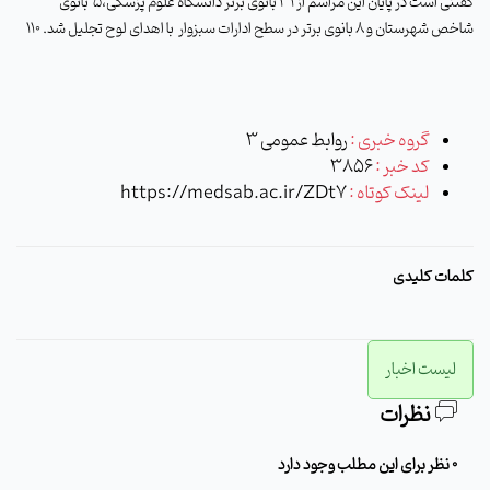
گفتنی است در پایان این مراسم از 31 بانوی برتر دانشگاه علوم پزشکی،5
بانوی
شاخص شهرستان و 8 بانوی برتر در سطح ادارات سبزوار
با اهدای لوح تجلیل شد. 110
گروه خبری :
روابط عمومی 3
کد خبر :
3856
لینک کوتاه :
https://medsab.ac.ir/ZDt7
کلمات کلیدی
لیست اخبار
نظرات
0 نظر برای این مطلب وجود دارد