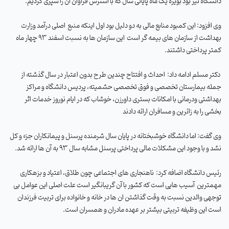
دانشگاه نیز بود بویژه یک ماه پایانی سال که با استرس فراوان آن را سپری کردیم
.
وی افزود: این کمبود منابع مالی به دو دلیل بود اول اینکه منبع
اصلی درآمد وزارت
بهداشت از سازمان های بیمه گر است
این سازمان ها به نسبت اسفند 93 چهار ماه
کمتر پرداختی داشتند
.
دکتر مسلم ادامه داد: احداث و افتتاح چندین طرح بدون اعتبار در سال گذشته از
جمله بیمارستان تخصصی و فوق تخصصی حشمیته، پردیس دانشگاه و مراکز
بهداشتی ودرمانی با امکانات بستری داورزن، خوشاب که در ایام نوروز خدمات اثر
بخشی را به زائرین و مسافران ارائه دادند
وی گفت: اما دانشگاه خوشبختانه در پایان سال شرمنده پرسنل و پیمانکاران جزء و کل
نشد و با وجود این مشکلات مالی پرداختی پرسنل مشابه سال 93 به آن ها ارائه شد
.
رئیس دانشگاه اضافه کرد:
ناهنجاری های اجتماعی چون طلاق، اعتیاد و بزهکاری
مهمترین
آسیب هایی است که کشور با آن گریبانگیر است علت اصلی این عوامل بی
توجهی والدین نسبت به وقت گذاشتن ان ها در خانه و خانواده برای تربیت فرزندان
است این وظیفه تربیتی بیشتر بر عهده مادران و همسران است
.