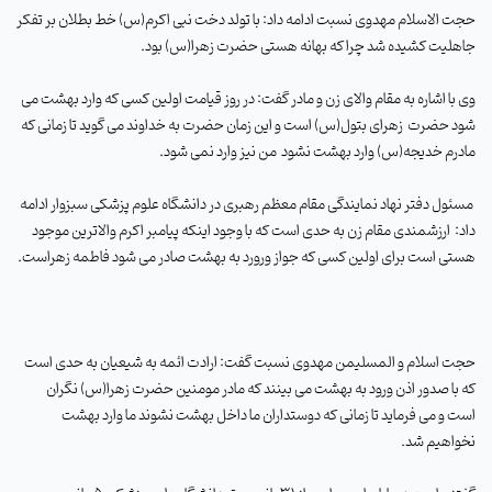
حجت الاسلام مهدوی نسبت ادامه داد: با تولد دخت نبی اکرم(س) خط بطلان بر تفکر
جاهلیت کشیده شد چرا که بهانه هستی حضرت زهرا(س) بود
.
وی با اشاره به مقام والای زن و مادر گفت: در روز قیامت اولین کسی که وارد بهشت می
شود حضرت
زهرای بتول(س) است و این زمان حضرت به خداوند می گوید تا زمانی که
مادرم خدیجه(س) وارد بهشت نشود
من نیز وارد نمی شود
.
مسئول دفتر نهاد نمایندگی مقام معظم رهبری در دانشگاه علوم پزشکی سبزوار ادامه
داد:
ارزشمندی مقام زن به حدی است که با وجود اینکه پیامبر اکرم والاترین موجود
هستی است برای اولین کسی که جواز ورورد به بهشت صادر می شود فاطمه زهراست
.
حجت اسلام و المسلیمن مهدوی نسبت گفت: ارادت ائمه به شیعیان به حدی است
که با صدور اذن ورود به بهشت می بینند که مادر مومنین حضرت زهرا(س) نگران
است و می فرماید تا زمانی که دوستداران ما داخل بهشت نشوند ما وارد بهشت
نخواهیم شد
.