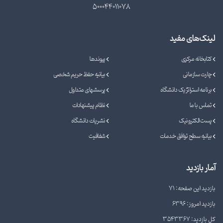
500044011078
لینک‌های مفید
کتابخانه مرکزی
پیوندها
چارت سازمانی
بیانیه حفظ حریم شخصی
برنامه استراتژیک دانشگاه
پرسشهای متداول
تماس با ما
نظام پیشنهادات
پست الکترونیک
نشریات دانشگاه
بیانیه سطح توافق خدمات
شفافیت
آمار بازدید
بازدید این صفحه: 71
بازدید امروز: 6396
کل بازدید: 3543367