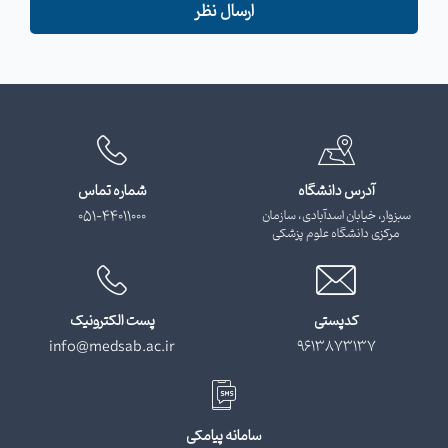
ارسال نظر
آدرس دانشگاه
شماره تماس
سبزوار، خیابان اسدآبادی، سازمان
051-44011000
مرکزی دانشگاه علوم پزشکی
کدپستی
پست الکترونیک
info@medsab.ac.ir
9613873137
سامانه پیامکی