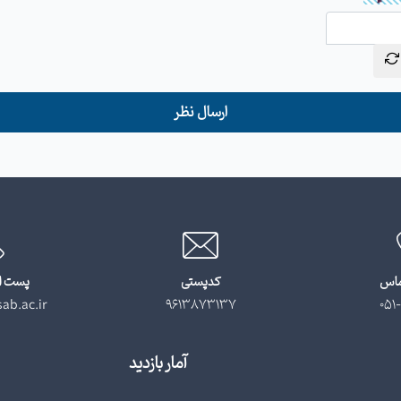
ارسال نظر
ماس
کدپستی
پست ا
ab.ac.ir
9613873137
051-
آمار بازدید