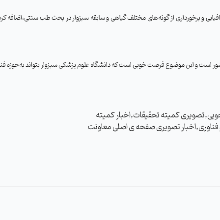
جغرافیایی و برخورداری از گونه‌های مختلف گیاهی و سابقه سبزوار در بحث طب سنتی،اضافه ک
ر است و این موضوع فرصت خوبی است که دانشگاه علوم پزشکی سبزوار بتواند به‌حوزه فناوری
ات دانشجویی,تصویری کمیته تحقیقات,اخبار کمیته
 فناوری,اخبار تصویری صفحه ی اصلی معاونت