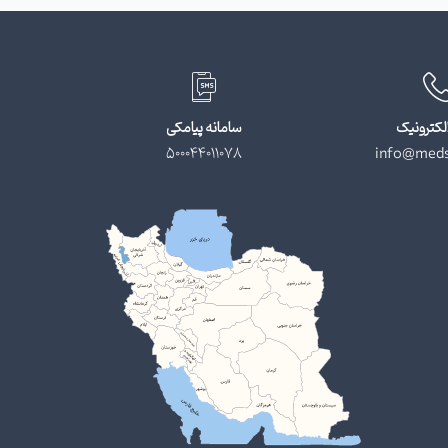
لکترونیک
سامانه پیامکی
500044011078
info@meds