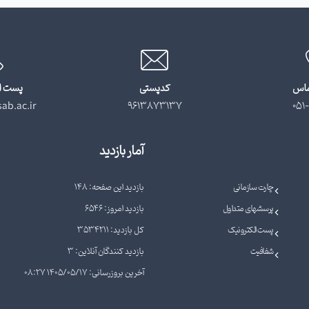
ماس
کدپستی
پست ا
ab.ac.ir
9613873137
051-
آمار بازدید
چارت سازمانی
بازدید این صفحه: 148
پرسشهای متداول
بازدید امروز: 6546
پست الکترونیک
کل بازدید: 3534211
شفافیت
بازدید کنندگان آنلاین: 3
آخرین بروزرسانی: 1405/05/17 08:27