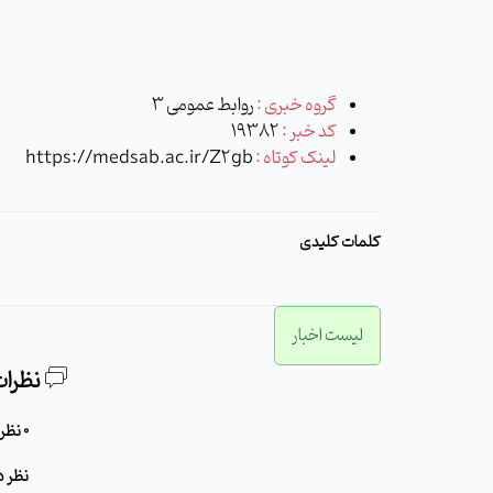
گروه خبری :
روابط عمومی 3
کد خبر :
19382
لینک کوتاه :
https://medsab.ac.ir/Z2gb
کلمات کلیدی
لیست اخبار
نظرات
0 نظر برای این مطلب وجود دارد
نظر د