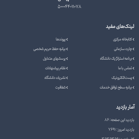
500044011078
لینک‌های مفید
کتابخانه مرکزی
پیوندها
چارت سازمانی
بیانیه حفظ حریم شخصی
برنامه استراتژیک دانشگاه
پرسشهای متداول
تماس با ما
نظام پیشنهادات
پست الکترونیک
نشریات دانشگاه
بیانیه سطح توافق خدمات
شفافیت
آمار بازدید
بازدید این صفحه: 86
بازدید امروز: 7691