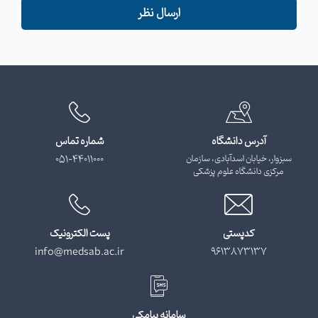
ارسال نظر
آدرس دانشگاه
شماره تماس
سبزوار، خیابان اسدآبادی، سازمان
051-44011000
مرکزی دانشگاه علوم پزشکی
کدپستی
پست الکترونیک
info@medsab.ac.ir
9613873137
سامانه پیامکی