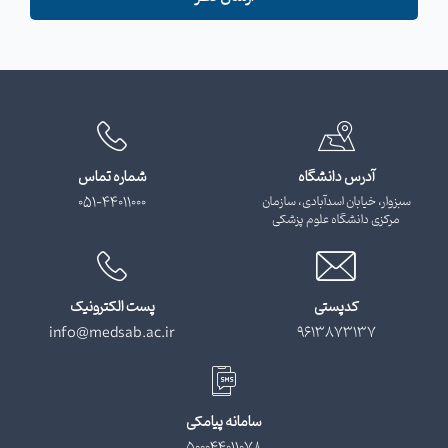
آدرس دانشگاه
شماره تماس
سبزوار، خیابان اسدآبادی، سازمان
051-44011000
مرکزی دانشگاه علوم پزشکی
کدپستی
پست الکترونیک
info@medsab.ac.ir
9613873137
سامانه پیامکی