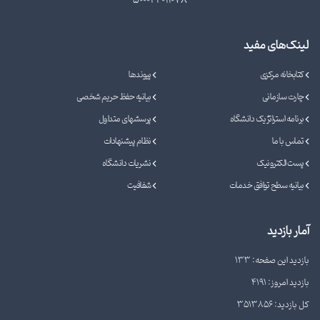
500044011078
لینک‌های مفید
کتابخانه مرکزی
پیوندها
چارت سازمانی
بیانیه حفظ حریم شخصی
برنامه استراتژیک دانشگاه
پرسشهای متداول
تماس با ما
نظام پیشنهادات
پست الکترونیک
نشریات دانشگاه
بیانیه سطح توافق خدمات
شفافیت
آمار بازدید
بازدید این صفحه: 133
بازدید امروز: 4191
کل بازدید: 3513856