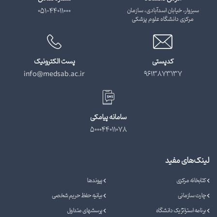
سبزوار، خیابان اسدآبادی، سازمان
051-44011000
مرکزی دانشگاه علوم پزشکی
کدپستی
پست الکترونیک
info@medsab.ac.ir
9613873137
سامانه پیامکی
500044011078
لینک‌های مفید
کتابخانه مرکزی
پیوندها
چارت سازمانی
بیانیه حفظ حریم شخصی
برنامه استراتژیک دانشگاه
پرسشهای متداول