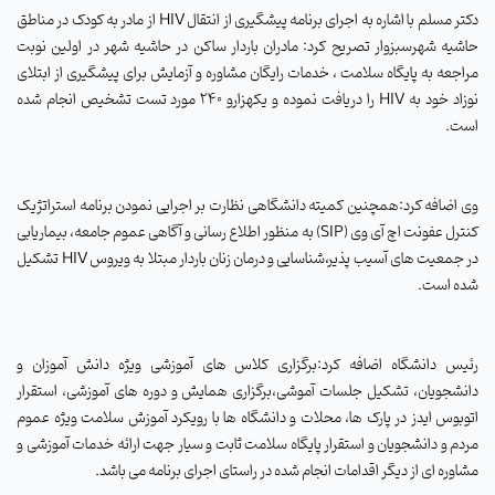
دکتر مسلم با اشاره به اجرای برنامه پیشگیری از انتقال
HIV
از مادر به کودک در مناطق
حاشیه شهرسبزوار تصریح کرد: مادران باردار ساکن در حاشیه شهر در اولین نوبت
مراجعه به پایگاه سلامت ، خدمات رایگان مشاوره و آزمایش برای پیشگیری از ابتلای
نوزاد خود به
HIV
را دریافت
نموده و یکهزارو 240 مورد تست تشخیص انجام شده
است.
وی اضافه کرد:همچنین کمیته دانشگاهی نظارت بر اجرایی نمودن برنامه استراتژیک
کنترل عفونت اچ آی وی (
SIP
) به منظور اطلاع رسانی و آگاهی عموم جامعه، بیماریابی
در جمعیت های آسیب پذیر،شناسایی و درمان زنان باردار مبتلا به ویروس
HIV
تشکیل
شده است.
رئیس دانشگاه اضافه کرد:برگزاری کلاس های آموزشی ویژه دانش آموزان و
دانشجویان، تشکیل جلسات آموشی،برگزاری همایش و دوره های آموزشی،
استقرار
اتوبوس ایدز در پارک ها، محلات و دانشگاه ها با رویکرد آموزش سلامت ویژه عموم
مردم و دانشجویان و استقرار پایگاه سلامت ثابت و سیار جهت ارائه خدمات آموزشی و
مشاوره ای از دیگر اقدامات انجام شده در راستای اجرای برنامه می باشد.