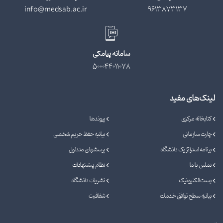
info@medsab.ac.ir
9613873137
سامانه پیامکی
500044011078
لینک‌های مفید
کتابخانه مرکزی
پیوندها
چارت سازمانی
بیانیه حفظ حریم شخصی
برنامه استراتژیک دانشگاه
پرسشهای متداول
تماس با ما
نظام پیشنهادات
پست الکترونیک
نشریات دانشگاه
بیانیه سطح توافق خدمات
شفافیت