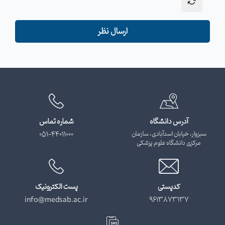
ارسال نظر
آدرس دانشگاه
شماره تماس
سبزوار، خیابان اسدآبادی، سازمان
051-44011000
مرکزی دانشگاه علوم پزشکی
کدپستی
پست الکترونیک
info@medsab.ac.ir
9613873137