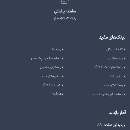
سامانه پیامکی
500044011078
لینک‌های مفید
کتابخانه مرکزی
پیوندها
چارت سازمانی
بیانیه حفظ حریم شخصی
برنامه استراتژیک دانشگاه
پرسشهای متداول
تماس با ما
نظام پیشنهادات
پست الکترونیک
نشریات دانشگاه
بیانیه سطح توافق خدمات
شفافیت
آمار بازدید
بازدید این صفحه: 88