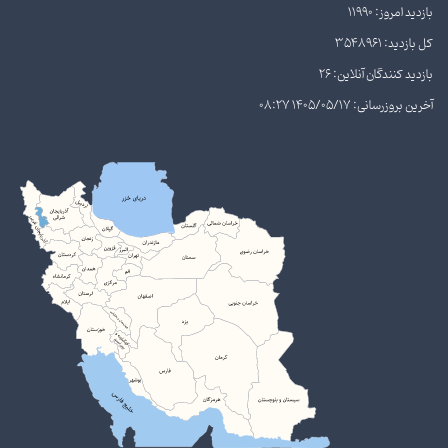
بازدید امروز: 11990
کل بازدید: 3548961
بازدید کنندگان آنلاین: 26
آخرین بروزرسانی: 1405/05/17 08:27