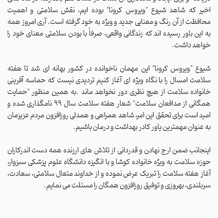
اخیر که شاهد شیوع "ویروس کرونا" بوده ایم، نقش سلامتی و اهمیت
محافظت از آن رنگ و معنایی جدید و ویژه به خود گرفته است. آری امروز همه
به این باور رسیده اند که زندگانی واقعی، صرفاً با بودن سلامتی معنای خود را
خواهد داشت.
شیوع "ویروس کرونا" این مهمان ناخوانده در کشور بهانه ای شد تا هفته
سلامت امسال را با نگاه ویژه ای آغاز کنیم تردیدی نیست که حماسه آفرینی
خانواده سلامت از هیچ نظری دور نخواهد ماند .به همین منظور "حمایت
همگانی از مدافعان سلامت" شعار هفته سلامت سال ۹۹ نامگذاری شده و
امید است برای تحقق این امر، شاهد همراهی و همدلی روزافزون مردم عزیزمان
به عنوان مهمترین یاور کادر بهداشت و درمان باشیم.
اینجانب ضمن ارج نهادن و قدردانی از تلاش های ارزنده همه دست اندرکاران
حوزه سلامت به ویژه خانواده کوشا و با انگیزه دانشگاه علوم پزشکی سبزوار،
آغاز هفته سلامت را تبریک عرض نموده و از خداوند متعال سلامتی، سعادت،
سربلندی، بهروزی و توفیق روزافزون همگان را مسئلت می نمایم.