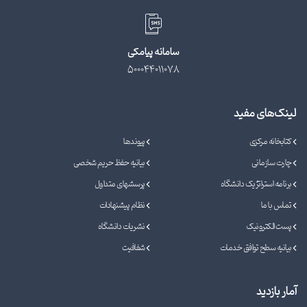
سامانه پیامکی
500044011078
لینک‌های مفید
کتابخانه مرکزی
پیوندها
چارت سازمانی
بیانیه حفظ حریم شخصی
برنامه استراتژیک دانشگاه
پرسشهای متداول
تماس با ما
نظام پیشنهادات
پست الکترونیک
نشریات دانشگاه
بیانیه سطح توافق خدمات
شفافیت
آمار بازدید