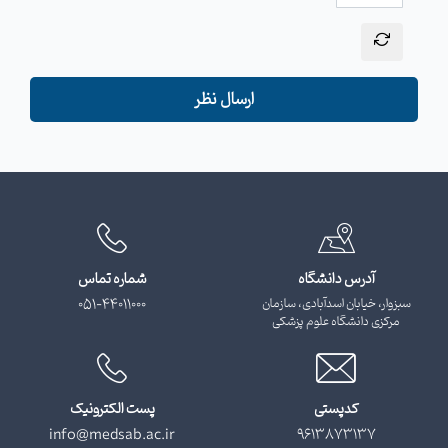
ارسال نظر
آدرس دانشگاه
شماره تماس
سبزوار، خیابان اسدآبادی، سازمان
051-44011000
مرکزی دانشگاه علوم پزشکی
کدپستی
پست الکترونیک
info@medsab.ac.ir
9613873137