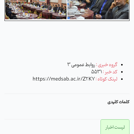
گروه خبری :
روابط عمومی 3
کد خبر :
5531
لینک کوتاه :
https://medsab.ac.ir/Z2K7
کلمات کلیدی
لیست اخبار