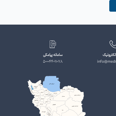
لکترونیک
سامانه پیامکی
500044011078
info@meds