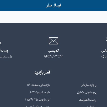
ارسال نظر
ماس
کدپستی
پست ا
ab.ac.ir
9613873137
051-
آمار بازدید
چارت سازمانی
بازدید این صفحه: 119
پرسشهای متداول
بازدید امروز: 4519
پست الکترونیک
کل بازدید: 3524375