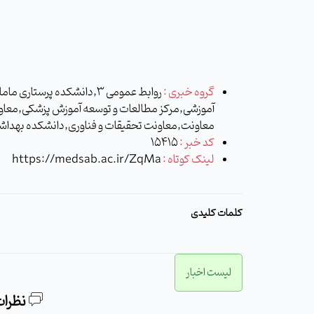
گروه خبری :
روابط عمومی 3,دانشکده پر
آموزشی,مرکز مطالعات و توسعه آموزش پزشکی,معا
معاونت,معاونت تحقیقات و فناوری,دانشکده بهدا
کد خبر :
15415
لینک کوتاه :
https://medsab.ac.ir/ZqMa
کلمات کلیدی
لیست اخبار
نظرات