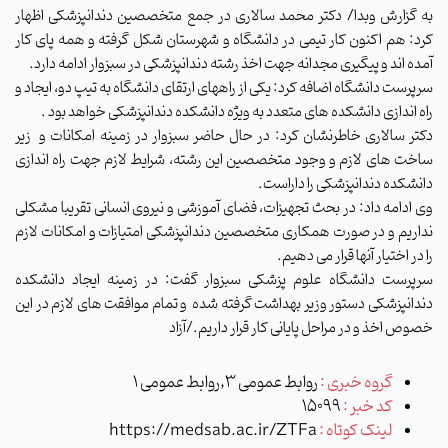
به گزارش وبدا/ دکتر محمد سالاری در جمع متخصصین دندانپزشکی اظهار
کرد: هم اکنون کار تیمی در دانشگاه و شهرستان شکل گرفته و همه پای کار
آمده اند و پیگیری مجدانه جهت اخذ رشته دندانپزشکی در سبزوار ادامه دارد.
سرپرست دانشگاه اضافه کرد: یکی از راههای ارتقای دانشگاه به تیپ دو، ایجاد و
راه اندازی دانشکده های متعدد به ویژه دانشکده دندانپزشکی خواهد بود .
دکتر سالاری خاطرنشان کرد: در حال حاضر سبزوار در زمینه امکانات و زیر
ساخت های لازم و وجود متخصصین این رشته، شرایط لازم جهت راه اندازی
دانشکده دندانپزشکی را داراست.
وی ادامه داد: در بحث تجهیزات، فضای آموزشی و نیروی انسانی تقریبا مشکلی
نداریم و در صورت همکاری متخصصین دندانپزشکی امتیازات و امکانات لازم
را در اختیار آنها قرار می دهیم.
سرپرست دانشگاه علوم پزشکی سبزوار گفت: در زمینه ایجاد دانشکده
دندانپزشکی دستور وزیر بهداشت گرفته شده و تمام موافقت های لازم در این
خصوص اخذ و در مراحل پایانی کار قرار داریم./آزاد
گروه خبری :
روابط عمومی 3,روابط عمومی 1
کد خبر :
15099
لینک کوتاه :
https://medsab.ac.ir/ZTFa