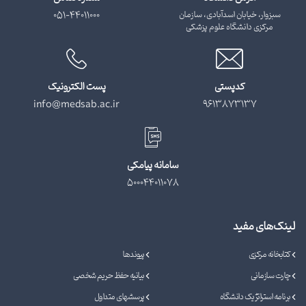
سبزوار، خیابان اسدآبادی، سازمان
051-44011000
مرکزی دانشگاه علوم پزشکی
کدپستی
پست الکترونیک
info@medsab.ac.ir
9613873137
سامانه پیامکی
500044011078
لینک‌های مفید
کتابخانه مرکزی
پیوندها
چارت سازمانی
بیانیه حفظ حریم شخصی
برنامه استراتژیک دانشگاه
پرسشهای متداول