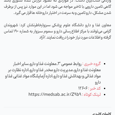
وارداتی است،بیان داشت: در مواردی که کمبود گزارش شده کشوری باشد
گاهی تامین دارویی با تاخیر مواجه می شود اما در این موارد نیز پس از برطرف
شدن مشکل، دارو تامین و به سرعت در اختیار داروخانه ها قرار می گیرد
.
معاون غذا و دارو دانشگاه علوم پزشکی سبزوارخاطرنشان کرد: شهروندان
گرامی می‌توانند با مرکز اطلاع‌رسانی دارو و سموم سبزوار به شماره 190 تماس
گرفته و اطلاعات مورد نیاز خودرا دریافت نمایند./آزاد
گروه خبری :
روابط عمومی 3,معاونت غذا و دارو,سایر اخبار
معاونت غذا و دارو,مدیریت دارو مخدر غذا و دارو,اداره نظارت بر
مواد غذائی و بهداشتی غذا و دارو,اداره آزمایشگاه مواد غذایی غذا و
دارو
کد خبر :
12606
لینک کوتاه :
https://medsab.ac.ir/Z9b9
کلمات کلیدی