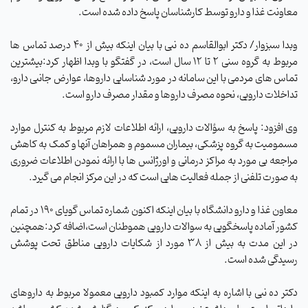
معاونت غذا و دارو توسط کارشناسان پاسخ داده شده است.
وبدا سبزوار/ دکتر ابوالقاسم ده نبی با بیان اینکه بیش از 40 درصد تماس ها
مربوط به گروه سنی 2 تا 12 سال است، در گفتگو با وبدا اظهار کرد:بیشترین
تماس های مردمی با این سامانه در مورد شناسایی داروها، عوارض جانبی دارو،
تداخلات دارویی، نحوه مصرف داروها و مقدار مصرف دارو است.
وی افزود: پاسخ به سؤالات دارویی،‌ ارائه اطلاعات لازم مربوط به کنترل موارد
مسمومیت به گروه پزشکی،‌ بیماران مسموم و همراهان آنها و کمک به کاهش
مراجعه بی مورد به مراکز درمانی و اورژانس ها با ارائه نمودن اطلاعات ضروری
به صورت تلفنی از جمله فعالیت هایی است که در این مرکز انجام می گیرد.
معاون غذا و دارو
دانشگاه با بیان اینکه اکنون شماره تماس گویای 190 در تمام
کشور آماده پاسخگویی به سوالات دارویی هموطنان است،اضافه کرد:همچنین
در این مدت به بیش از 38 مورد از شکایات دارویی مناطق تحت پوشش
رسیدگی شده است.
دکتر ده نبی با اشاره به اینکه موارد کمبود دارویی معمولا مربوط به داروهای