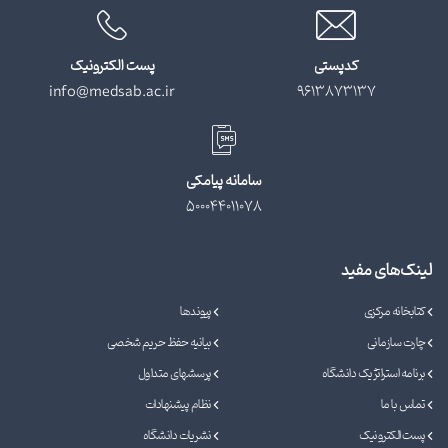
کدپستی
پست الکترونیک
info@medsab.ac.ir
9613873137
سامانه پیامکی
500044011078
لینک‌های مفید
کتابخانه مرکزی
پیوندها
چارت سازمانی
بیانیه حفظ حریم شخصی
برنامه استراتژیک دانشگاه
پرسشهای متداول
تماس با ما
نظام پیشنهادات
پست الکترونیک
نشریات دانشگاه