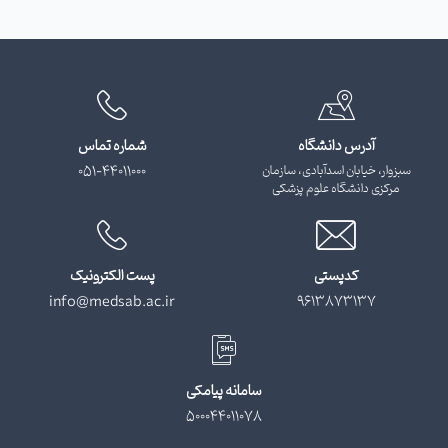
آدرس دانشگاه
شماره تماس
سبزوار، خیابان اسدآبادی، سازمان
051-44011000
مرکزی دانشگاه علوم پزشکی
کدپستی
پست الکترونیک
info@medsab.ac.ir
9613873137
سامانه پیامکی
500044011078