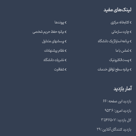
لینک‌های مفید
کتابخانه مرکزی
پیوندها
چارت سازمانی
بیانیه حفظ حریم شخصی
برنامه استراتژیک دانشگاه
پرسشهای متداول
تماس با ما
نظام پیشنهادات
پست الکترونیک
نشریات دانشگاه
بیانیه سطح توافق خدمات
شفافیت
آمار بازدید
بازدید این صفحه: 66
بازدید امروز: 9536
کل بازدید: 3546507
بازدید کنندگان آنلاین: 29