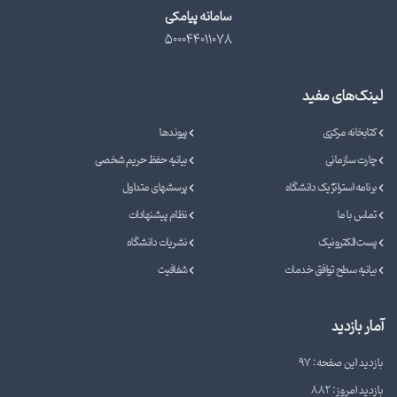
سامانه پیامکی
500044011078
لینک‌های مفید
کتابخانه مرکزی
پیوندها
چارت سازمانی
بیانیه حفظ حریم شخصی
برنامه استراتژیک دانشگاه
پرسشهای متداول
تماس با ما
نظام پیشنهادات
پست الکترونیک
نشریات دانشگاه
بیانیه سطح توافق خدمات
شفافیت
آمار بازدید
بازدید این صفحه: 97
بازدید امروز: 882