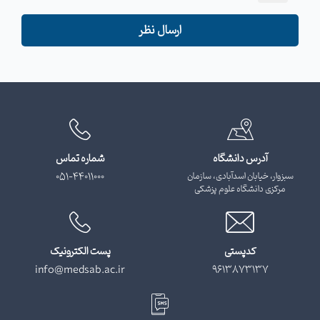
ارسال نظر
آدرس دانشگاه
شماره تماس
سبزوار، خیابان اسدآبادی، سازمان
051-44011000
مرکزی دانشگاه علوم پزشکی
کدپستی
پست الکترونیک
info@medsab.ac.ir
9613873137