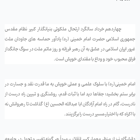
چهاردهم خرداد سالگرد ارتحال ملکوتی بنیانگذار کبیر نظام مقدس
جمهوری
اسلامی حضرت امام خمینی (ره) یادآور حماسه های جاودان ملت
غیور ایران
اسلامی در عشق به آن رهبر فرزانه و روز ماتم ملت در سوگ جانگداز
فراق محبوب
خود و وداع با مقتدای خویش است
.
امام
خمينی(ره) با سلوک علمـی و عملی خويش به ما قدرت نقد و جسارت در
برابر ستم
بخشيد؛ جفاها ديد اما با ثبات قدم، روشنگری و تبيين راه درست از
نادرست،
گام در راه امام آزادگان ابا عبدالله الحسين (ع) گذاشت تا رهروانش نه
با
اکراه که با اختيار،مسير درست را برگزینند
.
دانشگاه
نیز از منظر معمار کبیر انقلاب، مبدأ هر گونه تغییر و تحول در جامعه