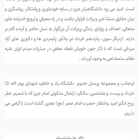
است
.
امید می ­رود دانشگاهیان عزیز در سایه خودباوری و پشتکار، روشنگری و
بیان
حقایق منشأ خیر و برکت فراوان باشند و در راه معرفی و ترویج اندیشه­
های
متعالی، اهداف و زوایای زندگی پربرکت آن بزرگوار به نسل حاضر و آینده گام
بر
دارند. ازدیگر سوی، پانزدهم خرداد نیز یادآور پایمردی­
ها و دلاوری­
های آزاد
مردانی است که با نثار خون خویش نقطه عطفی در مبارزات مردم ایران علیه
نظام ستم­شاهی به وجود آوردند
.
اینجانب و مجموعه پرسنل خدوم
دانشگاه یاد و خاطره شهدای یوم الله 15
خرداد و بیست و هشتمین سالگرد ارتحال ملکوتی امام عزیز که با شمیم عطر
روح انگیز امید و انتظار حضرت امام عصر (عج) عجین گشته است را گرامی می
داریم
.
دکتر علیرضا مسلم