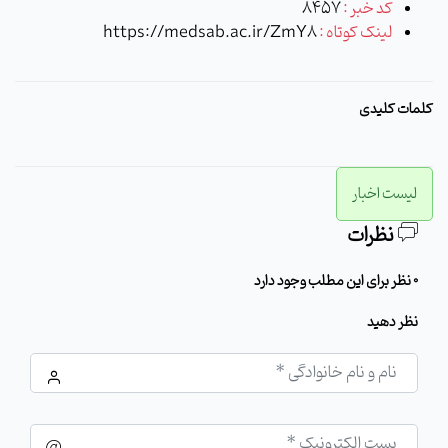
کد خبر :
8457
لینک کوتاه :
https://medsab.ac.ir/ZmY8
کلمات کلیدی
لیست اخبار
نظرات
0 نظر برای این مطلب وجود دارد
نظر دهید