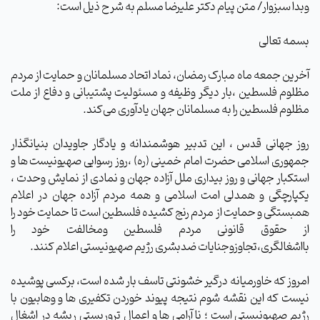
وبدا سبزوار/ متن پیام دکتر علیرضا مسلم به شرح ذیل است:
بسمه تعالی
آخرین جمعه ماه مبارک رمضان، نماد اتحاد مسلمانان و حمایت از مردم
مظلوم فلسطین ،بار دیگر وظیفه و مسئولیت پشتیبانی و دفاع از ملت
مظلوم فلسطین را به مسلمانان جهان یادآوری می‌کند.
روز جهانی قدس ، این تدبیر هوشمندانه و یادگار جاویدان بنیانگذار
جمهوری اسلامی حضرت امام خمینی (ره) ،روز رسوایی صهیونیست ها و
استکبار جهانی و روز بیداری ملل آزاده جهان و نمادی از نمایش وحدت ،
یکپارچگی و همدلی امت اسلامی و همه مردم آزاده جهان در اعلام
همبستگی و حمایت از مردم رنج کشیده فلسطین است تا حمایت خود را
از حقوق قانونی مردم فلسطین ومخالفت خود را
بااشغالگری،تجاوزوجنایات ضدبشری رژیم صهیونیستی اعلام کنند.
امروز که خاورمیانه درگیر خشونتی تاسف بار شده است، برکسی پوشیده
نیست که این نقشه شوم نتیجه پیوند خوردن تکفیری ها و وهابیون با
رژیم صهیونیستی است ؛ ناآرامی ها و اعمال تروریستی ریشه در اشغال