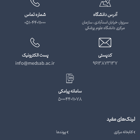
آدرس دانشگاه
شماره تماس
سبزوار، خیابان اسدآبادی، سازمان
051-44011000
مرکزی دانشگاه علوم پزشکی
کدپستی
پست الکترونیک
info@medsab.ac.ir
9613873137
سامانه پیامکی
500044011078
لینک‌های مفید
کتابخانه مرکزی
پیوندها