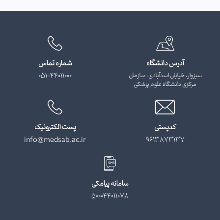
آدرس دانشگاه
شماره تماس
سبزوار، خیابان اسدآبادی، سازمان
051-44011000
مرکزی دانشگاه علوم پزشکی
کدپستی
پست الکترونیک
info@medsab.ac.ir
9613873137
سامانه پیامکی
500044011078