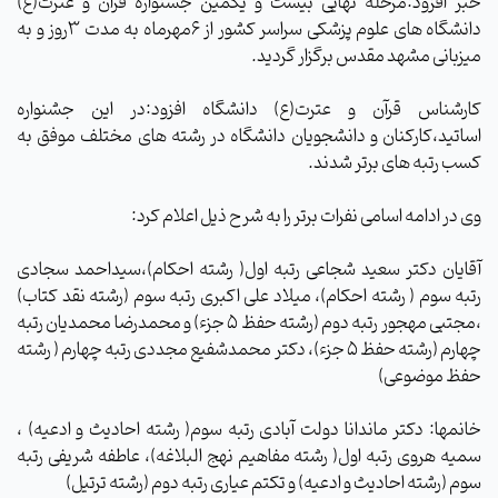
خبر افزود:مرحله نهایی بیست و یکمین جشنواره قرآن و عترت(ع)
دانشگاه های علوم پزشکی سراسر کشور از ۶مهرماه به مدت ۳روز و به
میزبانی مشهد مقدس برگزار گردید.
کارشناس قرآن و عترت(ع) دانشگاه افزود:در این جشنواره
اساتید،کارکنان و دانشجویان دانشگاه در رشته های مختلف موفق به
کسب رتبه های برتر شدند.
وی در ادامه اسامی نفرات برتر را به شرح ذیل اعلام کرد:
آقایان دکتر سعید شجاعی رتبه اول( رشته احکام)،سیداحمد سجادی
رتبه سوم ( رشته احکام)، میلاد علی اکبری رتبه سوم (رشته نقد کتاب)
،مجتبی مهجور رتبه دوم (رشته حفظ ۵ جزء) و محمدرضا محمدیان رتبه
چهارم (رشته حفظ ۵ جزء)، دکتر محمدشفیع مجددی رتبه چهارم ( رشته
حفظ موضوعی)
خانمها: دکتر ماندانا دولت آبادی رتبه سوم( رشته احادیث و ادعیه) ،
سمیه هروی رتبه اول( رشته مفاهیم نهج البلاغه)، عاطفه شریفی رتبه
سوم (رشته احادیث و ادعیه) و تکتم عیاری رتبه دوم (رشته ترتیل)