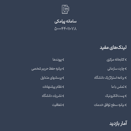
سامانه پیامکی
500044011078
لینک‌های مفید
کتابخانه مرکزی
پیوندها
چارت سازمانی
بیانیه حفظ حریم شخصی
برنامه استراتژیک دانشگاه
پرسشهای متداول
تماس با ما
نظام پیشنهادات
پست الکترونیک
نشریات دانشگاه
بیانیه سطح توافق خدمات
شفافیت
آمار بازدید