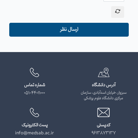
ارسال نظر
آدرس دانشگاه
شماره تماس
سبزوار، خیابان اسدآبادی، سازمان
051-44011000
مرکزی دانشگاه علوم پزشکی
کدپستی
پست الکترونیک
info@medsab.ac.ir
9613873137