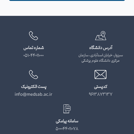
آدرس دانشگاه
شماره تماس
سبزوار، خیابان اسدآبادی، سازمان
051-44011000
مرکزی دانشگاه علوم پزشکی
کدپستی
پست الکترونیک
info@medsab.ac.ir
9613873137
سامانه پیامکی
500044011078