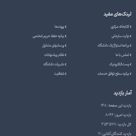
لینک‌های مفید
کتابخانه مرکزی
پیوندها
چارت سازمانی
بیانیه حفظ حریم شخصی
برنامه استراتژیک دانشگاه
پرسشهای متداول
تماس با ما
نظام پیشنهادات
پست الکترونیک
نشریات دانشگاه
بیانیه سطح توافق خدمات
شفافیت
آمار بازدید
بازدید این صفحه: 148
بازدید امروز: 8046
کل بازدید: 3535711
بازدید کنندگان آنلاین: 11