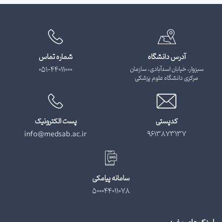
آدرس دانشگاه
شماره تماس
سبزوار، خیابان اسدآبادی، سازمان
051-44011000
مرکزی دانشگاه علوم پزشکی
کدپستی
پست الکترونیک
info@medsab.ac.ir
9613873137
سامانه پیامکی
500044011078