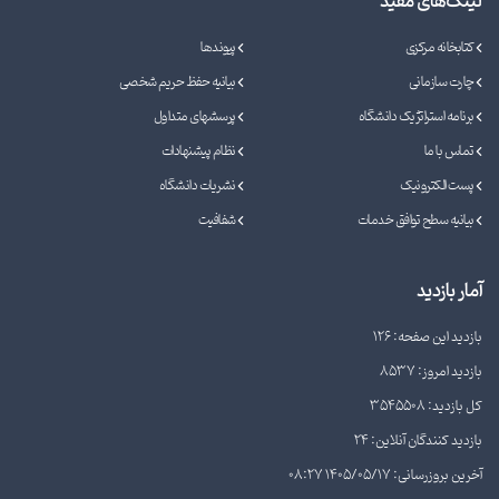
لینک‌های مفید
کتابخانه مرکزی
پیوندها
چارت سازمانی
بیانیه حفظ حریم شخصی
برنامه استراتژیک دانشگاه
پرسشهای متداول
تماس با ما
نظام پیشنهادات
پست الکترونیک
نشریات دانشگاه
بیانیه سطح توافق خدمات
شفافیت
آمار بازدید
بازدید این صفحه: 126
بازدید امروز: 8537
کل بازدید: 3545508
بازدید کنندگان آنلاین: 24
آخرین بروزرسانی: 1405/05/17 08:27