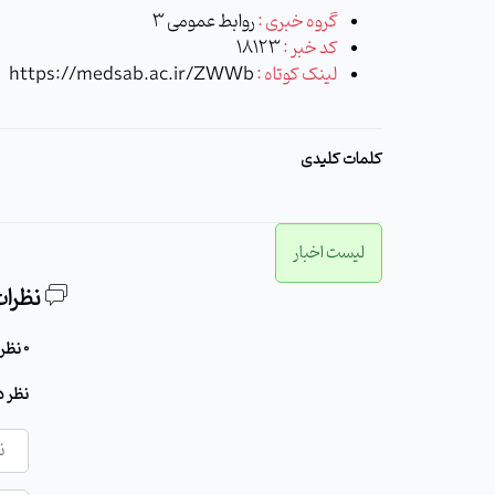
گروه خبری :
روابط عمومی 3
کد خبر :
18123
لینک کوتاه :
https://medsab.ac.ir/ZWWb
کلمات کلیدی
لیست اخبار
نظرات
0 نظر برای این مطلب وجود دارد
نظر د