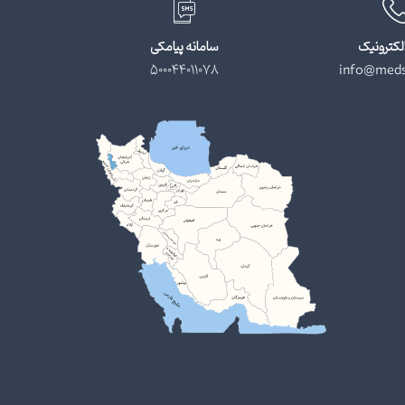
لکترونیک
سامانه پیامکی
500044011078
info@meds