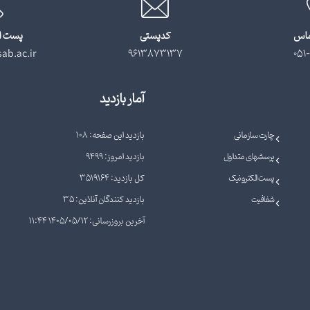
ماس
کدپستی
پست ا
ab.ac.ir
9613873137
051-
آمار بازدید
چارت سازمانی
بازدید این صفحه: 108
پرسشهای متداول
بازدید امروز: 9499
پست الکترونیک
کل بازدید: 3519164
شفافیت
بازدید کنندگان آنلاین: 35
آخرین بروزرسانی: 1405/05/12 11:44