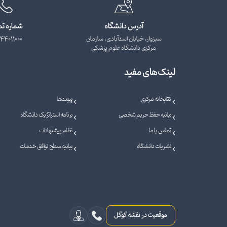
آدرس دانشگاه
شماره ت
سبزوار، خیابان اسدآبادی، سازمان
44011000
مرکزی دانشگاه علوم پزشکی
لینک‌های مفید
کتابخانه مرکزی
پیوندها
بیانیه حفظ حریم شخصی
برنامه استراتژیک دانشگاه
تماس با ما
نظام پیشنهادات
نشریات دانشگاه
بیانیه سطح توافق خدمات
موقعیت در نقشه گوگل