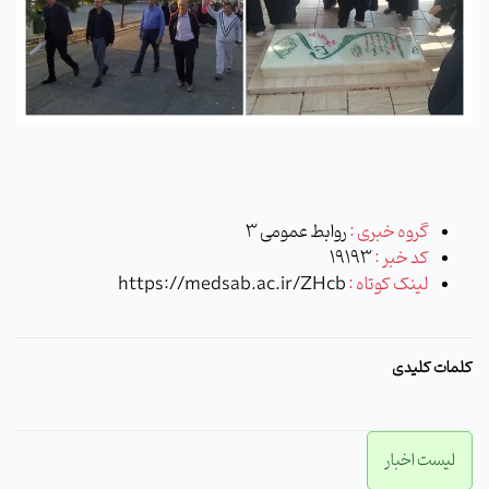
گروه خبری :
روابط عمومی 3
کد خبر :
19193
لینک کوتاه :
https://medsab.ac.ir/ZHcb
کلمات کلیدی
لیست اخبار