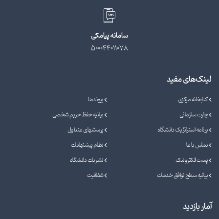
سامانه پیامکی
500044011078
لینک‌های مفید
کتابخانه مرکزی
پیوندها
چارت سازمانی
بیانیه حفظ حریم شخصی
برنامه استراتژیک دانشگاه
پرسشهای متداول
تماس با ما
نظام پیشنهادات
پست الکترونیک
نشریات دانشگاه
بیانیه سطح توافق خدمات
شفافیت
آمار بازدید