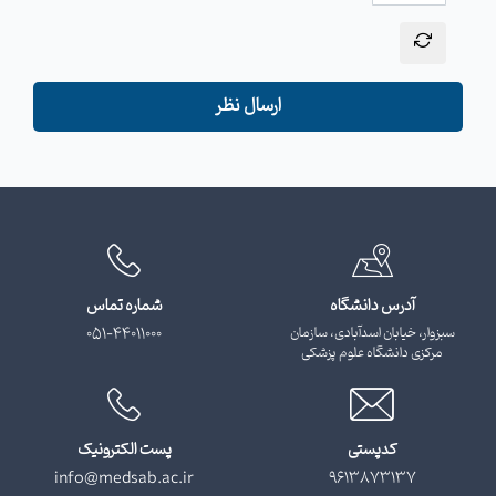
ارسال نظر
آدرس دانشگاه
شماره تماس
سبزوار، خیابان اسدآبادی، سازمان
051-44011000
مرکزی دانشگاه علوم پزشکی
کدپستی
پست الکترونیک
info@medsab.ac.ir
9613873137