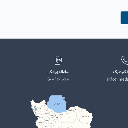
لکترونیک
سامانه پیامکی
500044011078
info@meds