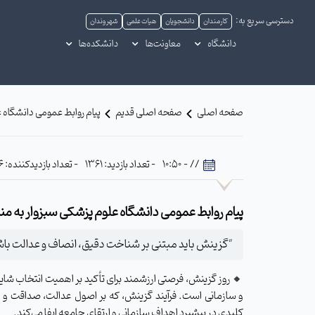
دسترسی سریع به:
کارمندان
دانشجویان
هیات علمی
شهروندان
دانشگاه
معاونت‌ها
دانشکده‌ها
صفحه اصلی
صفحه اصلی قدیم
پیام روابط عمومی دانشگاه 
// - 10:50
- تعداد بازدید: 1361
- تعداد بازدیدکننده: 956
پیام روابط عمومی دانشگاه علوم پزشکی سبزوار به م
"گزینش باید مبتنی بر شناخت دقیق، انصاف و عدالت باشد." - مقام معظم رهبری
🔸 روز گزینش، فرصتی ارزشمند برای تأکید بر اهمیت انتخاب شای
و سازمانی است. فرآیند گزینش، که بر اصول عدالت، صداقت و 
کلیدی در پیشبرد اهداف سازمانی و ارتقای جامعه ایفا می‌کند.