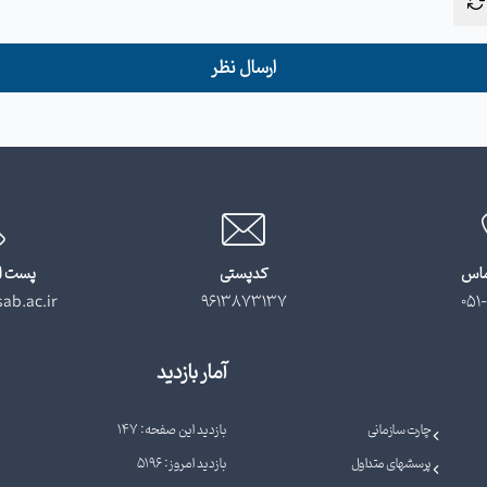
ارسال نظر
ماس
کدپستی
پست ا
ab.ac.ir
9613873137
051-
آمار بازدید
چارت سازمانی
بازدید این صفحه: 147
پرسشهای متداول
بازدید امروز: 5196