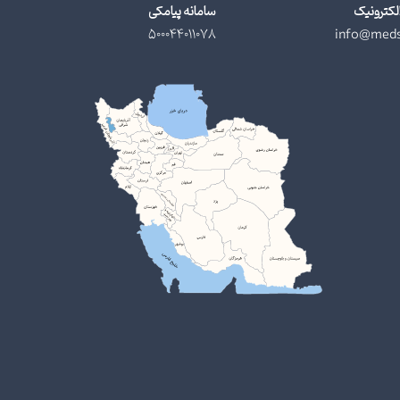
لکترونیک
سامانه پیامکی
500044011078
info@meds