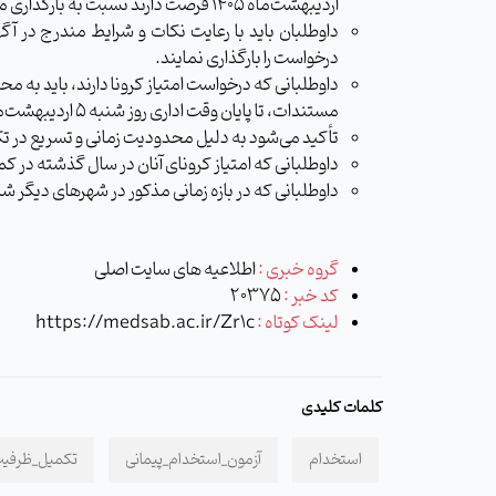
اردیبهشت‌ماه ۱۴۰۵ فرصت دارند نسبت به بارگذاری مدارک خود اقدام کنند.
درخواست را بارگذاری نمایند.
مستندات، تا پایان وقت اداری روز شنبه ۵ اردیبهشت‌ماه ۱۴۰۵ از طریق امور اداری واحد مربوطه به واحد امور استخدام معاونت توسعه و مدیریت منابع انسانی تحویل دهند.
تأکید می‌شود به دلیل محدودیت زمانی و تسریع در تکم
داوطلبانی که امتیاز کرونای آنان در سال گذشته در کم
داوطلبانی که در بازه زمانی مذکور در شهرهای دیگر شاغ
گروه خبری :
اطلاعیه های سایت اصلی
کد خبر :
20375
لینک کوتاه :
https://medsab.ac.ir/Zr1c
کلمات کلیدی
استخدام
آزمون_استخدام_پیمانی
تکمیل_ظرفی