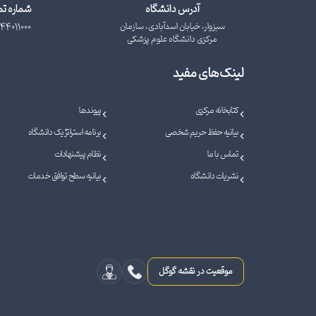
آدرس دانشگاه
شماره ت
سبزوار، خیابان اسدآبادی، سازمان
44011000
مرکزی دانشگاه علوم پزشکی
لینک‌های مفید
کتابخانه مرکزی
پیوندها
بیانیه حفظ حریم شخصی
برنامه استراتژیک دانشگاه
تماس با ما
نظام پیشنهادات
نشریات دانشگاه
بیانیه سطح توافق خدمات
موقعیت در نقشه گوگل