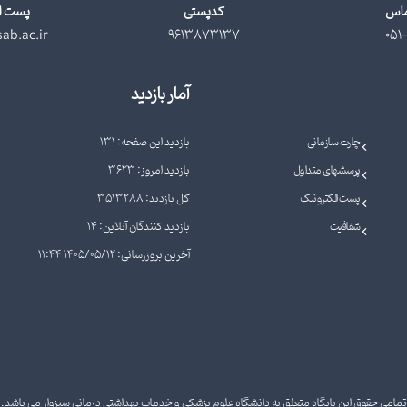
ماس
کدپستی
پست ا
ab.ac.ir
9613873137
051-
آمار بازدید
چارت سازمانی
بازدید این صفحه: 131
پرسشهای متداول
بازدید امروز: 3623
پست الکترونیک
کل بازدید: 3513288
شفافیت
بازدید کنندگان آنلاین: 14
آخرین بروزرسانی: 1405/05/12 11:44
تمامی حقوق این پایگاه متعلق به دانشگاه علوم پزشکی و خدمات بهداشتی درمانی سبزوار می باشد.