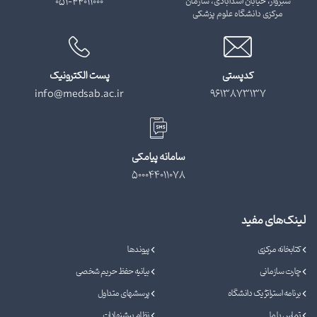
سبزوار، خیابان اسدآبادی، سازمان
051-44011000
مرکزی دانشگاه علوم پزشکی
کدپستی
پست الکترونیک
info@medsab.ac.ir
9613873137
سامانه پیامکی
500044011078
لینک‌های مفید
کتابخانه مرکزی
پیوندها
چارت سازمانی
بیانیه حفظ حریم شخصی
برنامه استراتژیک دانشگاه
پرسشهای متداول
تماس با ما
نظام پیشنهادات