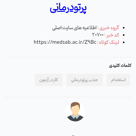
پرتودرمانی
گروه خبری :
اطلاعیه های سایت اصلی
کد خبر :
20700
لینک کوتاه :
https://medsab.ac.ir/Z9Bc
کلمات کلیدی
استخدام
جذب_پرتودرمانی
کارت_آزمون