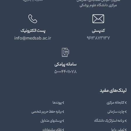
سبزوار، خیابان اسدآبادی، سازمان
051-44011000
مرکزی دانشگاه علوم پزشکی
کدپستی
پست الکترونیک
info@medsab.ac.ir
9613873137
سامانه پیامکی
500044011078
لینک‌های مفید
کتابخانه مرکزی
پیوندها
چارت سازمانی
بیانیه حفظ حریم شخصی
برنامه استراتژیک دانشگاه
پرسشهای متداول
تماس با ما
نظام پیشنهادات