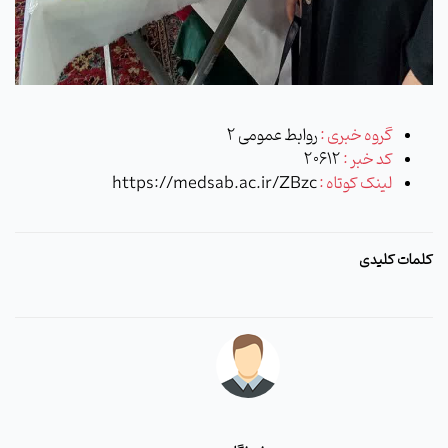
گروه خبری :
روابط عمومی 2
کد خبر :
20612
لینک کوتاه :
https://medsab.ac.ir/ZBzc
کلمات کلیدی