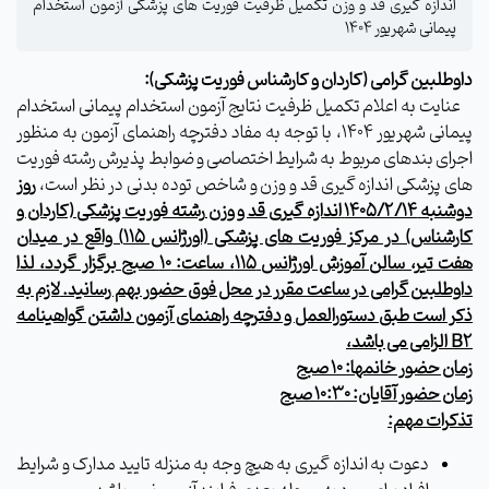
اندازه گیری قد و وزن تکمیل ظرفیت فوریت های پزشکی آزمون استخدام
پیمانی شهریور 1404
داوطلبین گرامی (کاردان و کارشناس فوریت پزشکی):
عنایت به اعلام تکمیل ظرفیت نتایج آزمون استخدام پیمانی استخدام
پیمانی شهریور 1404، با توجه به مفاد دفترچه راهنمای آزمون به منظور
اجرای بندهای مربوط به شرایط اختصاصی و ضوابط پذیرش رشته فوریت
های پزشکی اندازه گیری قد و وزن و شاخص توده بدنی در نظر است،
روز
دوشنبه 1405/2/14
اندازه گیری قد و وزن
رشته فوریت پزشکی (کاردان و
کارشناس)
در مرکز فوریت های پزشکی (اورژانس 115) واقع در میدان
هفت تیر، سالن آموزش اورژانس 115، ساعت: 10 صبح برگزار گردد، لذا
داوطلبین گرامی در ساعت مقرر در محل فوق حضور بهم رسانید.
لازم به
ذکر است طبق دستورالعمل و دفترچه راهنمای آزمون داشتن گواهینامه
B2
الزامی می باشد،
زمان حضور خانمها: 10 صبح
زمان حضور آقایان: 10:30 صبح
تذکرات مهم:
دعوت به اندازه گیری به هیچ وجه به منزله تایید مدارک و شرایط