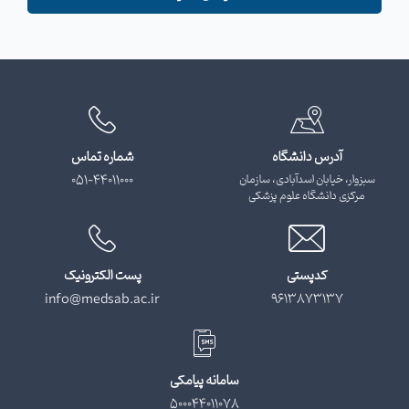
آدرس دانشگاه
شماره تماس
سبزوار، خیابان اسدآبادی، سازمان
051-44011000
مرکزی دانشگاه علوم پزشکی
کدپستی
پست الکترونیک
info@medsab.ac.ir
9613873137
سامانه پیامکی
500044011078