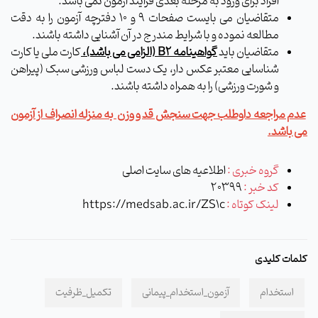
افراد برای ورود به مرحله بعدی فرایند آزمون نمی باشد.
متقاضیان می بایست صفحات 9 و 10 دفترچه آزمون را به دقت
مطالعه نموده و با شرایط مندرج در آن آشنایی داشته باشند.
متقاضیان باید
گواهینامه
B2
(الزامی می باشد)،
کارت ملی یا کارت
شناسایی معتبر عکس دار، یک دست لباس ورزشی سبک (پیراهن
و شورت ورزشی) را به همراه داشته باشند.
عدم مراجعه داوطلب جهت سنجش قد و وزن به منزله انصراف از آزمون
می باشد.
گروه خبری :
اطلاعیه های سایت اصلی
کد خبر :
20399
لینک کوتاه :
https://medsab.ac.ir/ZS1c
کلمات کلیدی
استخدام
آزمون_استخدام_پیمانی
تکمیل_ظرفیت