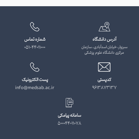
آدرس دانشگاه
شماره تماس
سبزوار، خیابان اسدآبادی، سازمان
051-44011000
مرکزی دانشگاه علوم پزشکی
کدپستی
پست الکترونیک
info@medsab.ac.ir
9613873137
سامانه پیامکی
500044011078