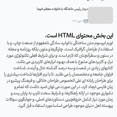
دیدار رئیس دانشگاه با خانواده معظم شهدا
۱۷ مهر ۱۴۰۲
این بخش محتوای HTML است.
لورم ایپسوم متن ساختگی با تولید سادگی نامفهوم از صنعت چاپ، و با
استفاده از طراحان گرافیک است، چاپگرها و متون بلکه روزنامه و مجله
در ستون و سطرآنچنان که لازم است، و برای شرایط فعلی تکنولوژی مورد
نیاز، و کاربردهای متنوع با هدف بهبود ابزارهای کاربردی می باشد،
کتابهای زیادی در شصت و سه درصد گذشته حال و آینده، شناخت
فراوان جامعه و متخصصان را می طلبد، تا با نرم افزارها شناخت بیشتری را
برای طراحان رایانه ای علی الخصوص طراحان خلاقی، و فرهنگ پیشرو در
زبان فارسی ایجاد کرد، در این صورت می توان امید داشت که تمام و
دشواری موجود در ارائه راهکارها، و شرایط سخت تایپ به پایان رسد و
زمان مورد نیاز شامل حروفچینی دستاوردهای اصلی، و جوابگوی سوالات
پیوسته اهل دنیای موجود طراحی اساسا مورد استفاده قرار گیرد.