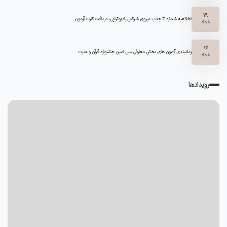
19
اطلاعیه شماره 3 جذب نیروی شرکتی رادیوتراپی: دریافت کارت آزمون
خرداد
16
زمانبندی آزمون های بخش معارفی سی امین جشنواره قرآن و عترت
خرداد
رویدادها