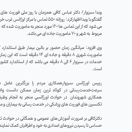
وبدا سبزوار/ دکتر عباس کافی همزمان با روز ملی فوریت های
گفتگو با وبدا اظهارکرد:
روزانه 550 تماس با مرکز اوژانس غرب خ
مربوط
به شهر و 70 ماموریت جاده ای می باشد
.
وی افزود: میانگین زمان حضور بر بالین بیمار طبق استاندارد
ماموریت شهری 8 دقیقه و جاده ای 14 دقیقه است ک
خدمات در سبزوار 6 الی 8 دقیقه می باشد که از استاندارد
است.
رییس اورژانس سبزوارهمکاری مردم را بزرگترین عامل د
سرعت‌خدمت‌رسانی در کوتاه‌ ترین زمان ممکن دانست واض
همکاری شهروندان
در حوادث اورژانسی منجر به انجام وظی
تکنسین های فوریت های پزشکی در خدمت رسانی به بیماران و 
دکترکافی بر ضرورت آموزش‌های عمومی و همگانی در حوادث تاکید 
حساس تا رسیدن نیروهای امدادی به خود و اطرافیان کمک نمایند