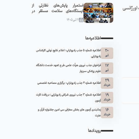
استمرار پایش‌های نظارتی از
اورژانسی
ایستگاه‌های سلامت مستقر در
مواکب سبزوار
21 تیر 1405
اطلاعیه‌ها
20
اطلاعیه شماره 5 جذب رادیوتراپ: اعلام نتایج نهایی کارشناس
تیر
رادیوتراپی
17
فراخوان جذب نیروی هیأت علمی طرح تعهد خدمت دانشگاه
تیر
علوم پزشکی سبزوار
29
اطلاعیه شماره ۴ جذب رادیوتراپ: برگزاری مصاحبه تخصصی
خرداد
19
اطلاعیه شماره 3 جذب نیروی شرکتی رادیوتراپی: دریافت کارت
خرداد
آزمون
16
زمانبندی آزمون های بخش معارفی سی امین جشنواره قرآن و
خرداد
عترت
رویدادها