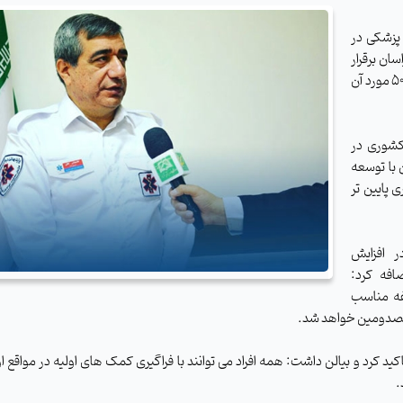
 پزشکی در
راسان برقرار
می شود که از این تماس ها 120 مورد منجر به ماموریت شده که 50 مورد آن
 کشوری در
ه این زمان با توسعه
 کشوری پایین تر
ر افزایش
افه کرد:
فه مناسب
مصدومین خواهد شد.
کرد و بیالن داشت: همه افراد می توانند با فراگیری کمک های اولیه در مواقع او
.