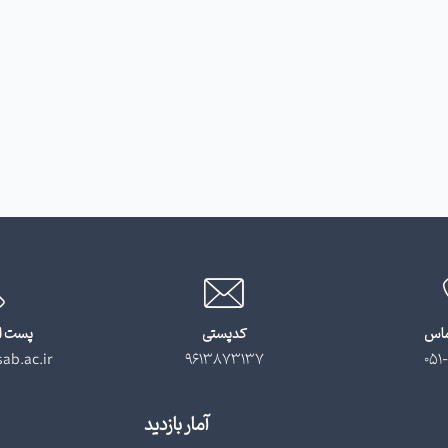
ماس
کدپستی
پست ا
ab.ac.ir
9613873137
051-
آمار بازدید