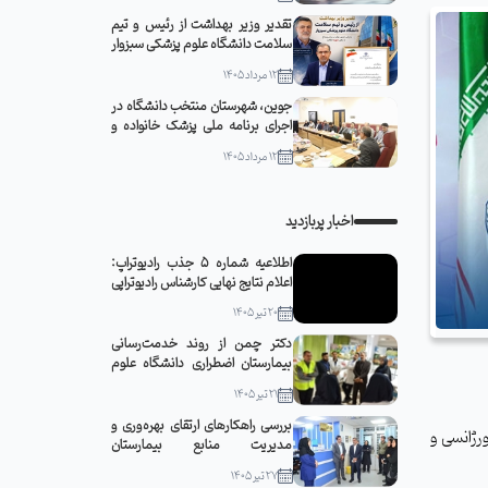
تقدیر وزیر بهداشت از رئیس و تیم
سلامت دانشگاه علوم پزشکی سبزوار
12 مرداد 1405
جوین، شهرستان منتخب دانشگاه در
اجرای برنامه ملی پزشک خانواده و
نظام ارجاع
12 مرداد 1405
اخبار پربازدید
اطلاعیه شماره 5 جذب رادیوتراپ:
اعلام نتایج نهایی کارشناس رادیوتراپی
20 تیر 1405
دکتر چمن از روند خدمت‌رسانی
بیمارستان اضطراری دانشگاه علوم
پزشکی سبزوار در مشهد مقدس
21 تیر 1405
بازدید کرد
بررسی راهکارهای ارتقای بهره‌وری و
رژانسی و
مدیریت منابع بیمارستان
قمربنی‌هاشم(ع) جوین با حضور
27 تیر 1405
رئیس دانشگاه